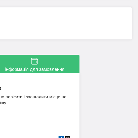
Інформація для замовлення
o
но повісити і заощадити місце на
їжу.