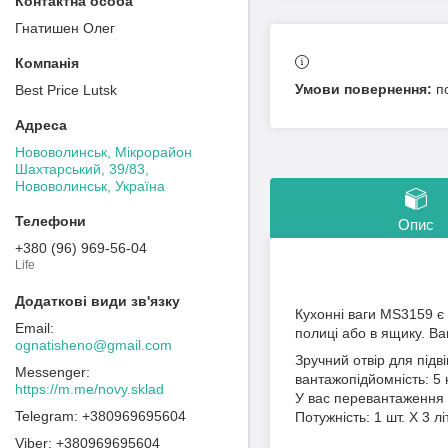
Гнатишен Олег
п
Best Price Lutsk
Нововолинськ, Мікрорайон
Шахтарський, 39/83,
Нововолинськ, Україна
Опис
+380 (96) 969-56-04
Life
Кухонні ваги MS3159 є 
полиці або в ящику. Ваг
ognatisheno@gmail.com
Зручний отвір для підв
вантажопідйомність: 5 кг
https://m.me/novy.sklad
У вас перевантаження
+380969695604
Потужність: 1 шт. Х 3 л
+380969695604