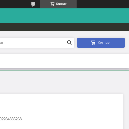
Кошик
Кошик
02934835268