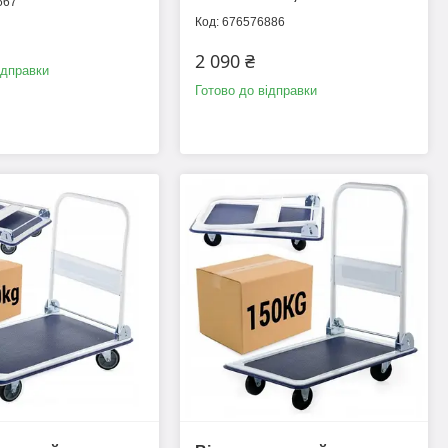
667
676576886
2 090 ₴
ідправки
Готово до відправки