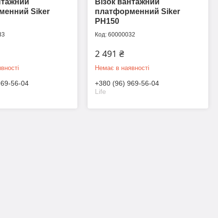
нтажний
Візок вантажний
менний Siker
платформенний Siker
PH150
33
60000032
2 491 ₴
вності
Немає в наявності
969-56-04
+380 (96) 969-56-04
Life