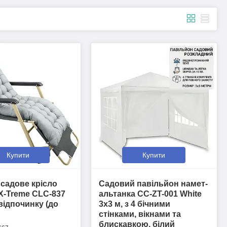
Купити
Купити
садове крісло
Садовий павільйон намет-
X-Treme CLC-837
альтанка CC-ZT-001 White
 відпочинку (до
3х3 м, з 4 бічними
стінками, вікнами та
блискавкою, білий