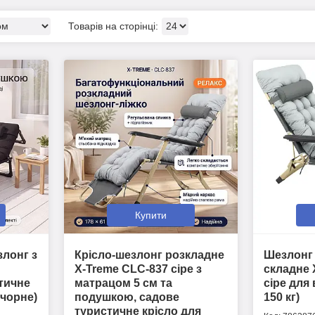
Купити
злонг з
Крісло-шезлонг розкладне
Шезлонг 
X-Treme CLC-837 сіре з
складне 
стичне
матрацом 5 см та
сіре для
 чорне)
подушкою, садове
150 кг)
туристичне крісло для