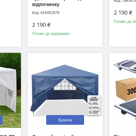
786387
відпочинку
2 190 ₴
424451979
Готово до в
2 190 ₴
Готово до відправки
Купити