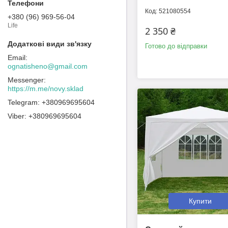
521080554
+380 (96) 969-56-04
Life
2 350 ₴
Готово до відправки
ognatisheno@gmail.com
https://m.me/novy.sklad
+380969695604
+380969695604
Купити