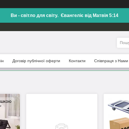
Ви - світло для світу. Євангеліє від Матвія 5:14
ін
Договір публічної оферти
Контакти
Співпраця з Нами