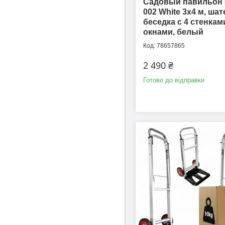
Садовый павильон 
002 White 3х4 м, шат
беседка с 4 стенкам
окнами, белый
78657865
2 490 ₴
Готово до відправки