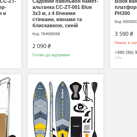
CC-ZT-
Садовий павільйон намет-
Візок ва
ер-
альтанка CC-ZT-001 Blue
платфор
и и
3х3 м, з 4 бічними
PH300
стінками, вікнами та
600000
блискавкою, синій
3 590 ₴
784668568
Немає в ная
2 090 ₴
+380 (96) 
Готово до відправки
Life