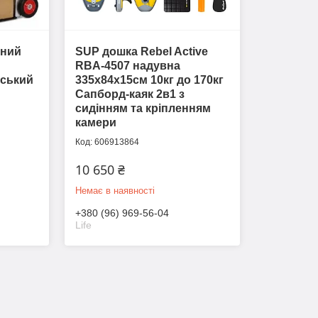
чний
SUP дошка Rebel Active
RBA-4507 надувна
ський
335х84х15см 10кг до 170кг
Сапборд-каяк 2в1 з
сидінням та кріпленням
камери
606913864
10 650 ₴
Немає в наявності
+380 (96) 969-56-04
Life