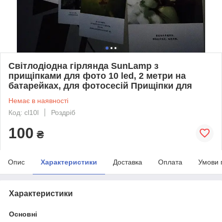
Світлодіодна гірлянда SunLamp з
прищіпками для фото 10 led, 2 метри на
батарейках, для фотосесій Прищіпки для
Немає в наявності
Код: cl10l
Роздріб
100
₴
Опис
Характеристики
Доставка
Оплата
Умови 
Характеристики
Основні