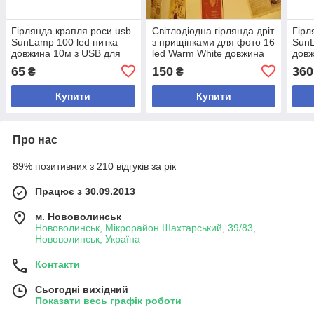
Гірлянда крапля роси usb
Світлодіодна гірлянда дріт
Гірл
SunLamp 100 led нитка
з прищіпками для фото 16
SunL
довжина 10м з USB для
led Warm White довжина
довж
5v, від powerbank, біле
2,0 метра на батарейках 2
5v, 
65
150
360
₴
₴
світло
шт AA
Dew 
Купити
Купити
Про нас
89% позитивних з 210 відгуків за рік
Працює з 30.09.2013
м. Нововолинськ
Нововолинськ, Мікрорайон Шахтарський, 39/83,
Нововолинськ, Україна
Контакти
Сьогодні вихідний
Показати весь графік роботи