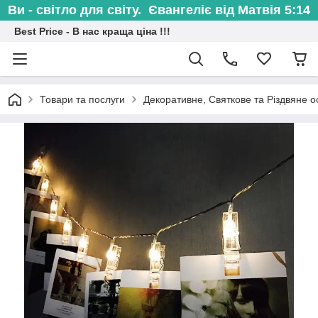
Ви - світло для світу. Євангеліє від Матвія 5:14
Best Price - В нас краща ціна !!!
Товари та послуги
Декоративне, Святкове та Різдвяне о