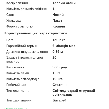
Колір світіння
Теплий білий
Кількість режимів світіння
1
Стан
Новий
Упаковка
Пакет
Форма лампочки
Крапля
Користувальницькі характеристики
Вага
150 г кг
Гарантійний термін
6 місяців мес
Довжина шнура живлення
0.35 м
Захист інтелектуальної
20
власності
Кут світіння
360 град.
Кількість ламп
1 шт
Кількість світлодіодів
10 шт.
Робочий час
Статичні
Тип освітлення
Світлодіодний струнний
світильник
Тип харчування
Батареї
Приховати