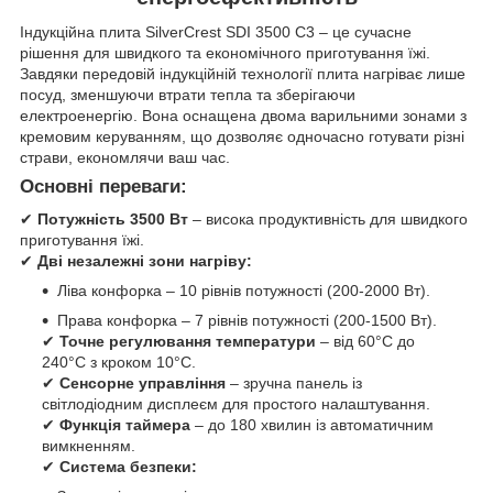
Індукційна плита SilverCrest SDI 3500 C3 – це сучасне
рішення для швидкого та економічного приготування їжі.
Завдяки передовій індукційній технології плита нагріває лише
посуд, зменшуючи втрати тепла та зберігаючи
електроенергію. Вона оснащена двома варильними зонами з
кремовим керуванням, що дозволяє одночасно готувати різні
страви, економлячи ваш час.
Основні переваги:
✔
Потужність 3500 Вт
– висока продуктивність для швидкого
приготування їжі.
✔
Дві незалежні зони нагріву:
Ліва конфорка – 10 рівнів потужності (200-2000 Вт).
Права конфорка – 7 рівнів потужності (200-1500 Вт).
✔
Точне регулювання температури
– від 60°C до
240°C з кроком 10°C.
✔
Сенсорне управління
– зручна панель із
світлодіодним дисплеєм для простого налаштування.
✔
Функція таймера
– до 180 хвилин із автоматичним
вимкненням.
✔
Система безпеки: