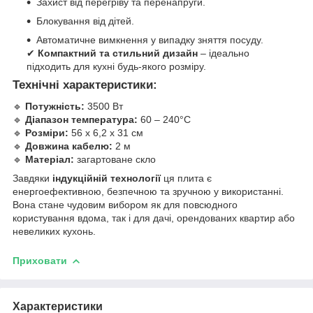
Захист від перегріву та перенапруги.
Блокування від дітей.
Автоматичне вимкнення у випадку зняття посуду.
✔
Компактний та стильний дизайн
– ідеально
підходить для кухні будь-якого розміру.
Технічні характеристики:
🔹
Потужність:
3500 Вт
🔹
Діапазон температура:
60 ​​– 240°C
🔹
Розміри:
56 x 6,2 x 31 см
🔹
Довжина кабелю:
2 м
🔹
Матеріал:
загартоване скло
Завдяки
індукційній технології
ця плита є
енергоефективною, безпечною та зручною у використанні.
Вона стане чудовим вибором як для повсюдного
користування вдома, так і для дачі, орендованих квартир або
невеликих кухонь.
Приховати
Характеристики