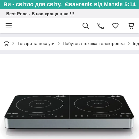
Ви - світло для світу. Євангеліє від Матвія 5:14
Best Price - В нас краща ціна !!!
Товари та послуги
Побутова техніка і електроніка
Інд