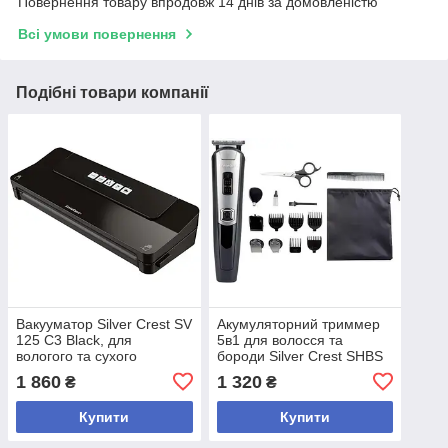
Повернення товару впродовж 14 днів за домовленістю
Всі умови повернення
Подібні товари компанії
Вакууматор Silver Crest SV
Акумуляторний триммер
125 C3 Black, для
5в1 для волосся та
вологого та сухого
бороди Silver Crest SHBS
вакуумування, функція
3.7 C1
1 860
1 320
₴
₴
Soft, зварювання пакетів,
рулон плівки 3 м
Купити
Купити