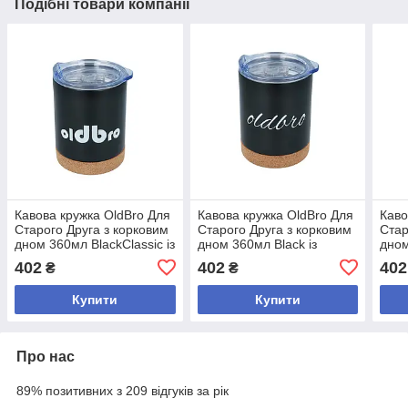
Подібні товари компанії
Кавова кружка OldBro Для
Кавова кружка OldBro Для
Каво
Старого Друга з корковим
Старого Друга з корковим
Стар
дном 360мл BlackClassic із
дном 360мл Black із
дном
нержавіючої сталі з
нержавіючої сталі з
нерж
402
402
402
₴
₴
подвійними стінками
подвійними стінками
подв
Купити
Купити
Про нас
89% позитивних з 209 відгуків за рік