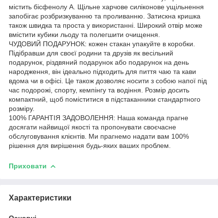
містить бісфенолу А. Щільне харчове силіконове ущільнення
запобігає розбризкуванню та проливанню. Затискна кришка
також швидка та проста у використанні. Широкий отвір може
вмістити кубики льоду та полегшити очищення.
ЧУДОВИЙ ПОДАРУНОК: кожен стакан упакуйте в коробки.
Підібравши для своєї родини та друзів як весільний
подарунок, різдвяний подарунок або подарунок на день
народження, він ідеально підходить для пиття чаю та кави
вдома чи в офісі. Це також дозволяє носити з собою напої під
час подорожі, спорту, кемпінгу та водіння. Розмір досить
компактний, щоб поміститися в підстаканники стандартного
розміру.
100% ГАРАНТІЯ ЗАДОВОЛЕННЯ: Наша команда прагне
досягати найвищої якості та пропонувати своєчасне
обслуговування клієнтів. Ми прагнемо надати вам 100%
рішення для вирішення будь-яких ваших проблем.
Приховати
Характеристики
Основні