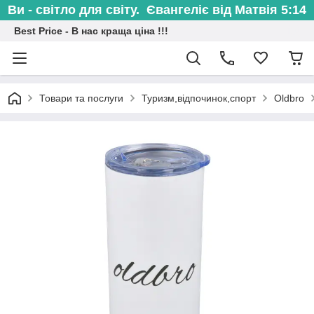
Ви - світло для світу. Євангеліє від Матвія 5:14
Best Price - В нас краща ціна !!!
Товари та послуги
Туризм,відпочинок,спорт
Oldbro