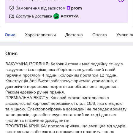
Замовлення під захистом
Доступна доставка
Опис
Характеристики
Доставка
Оплата
Умови п
Опис
ВАКУУМНА ІЗОЛЯЦІЯ: Кавовий стакан має подвійну стінку з
вакуумною ізоляцією, яка зберігає ваш улюблений напій
гарячим протягом 4 годин і холодним протягом 12 годин.
Конструкція Anti-Sweat забезпечує приємне утримання, а
довговічне порошкове покриття запобігає появі подряпин.
Рекомендовано ручне прання.
ПРЕМІАЛЬНА ЯКІСТЬ: Кавовий стакан виготовлено з
високоякісної харчової нержавіючої сталі 18/8, яка є міцною
та міцною. Електрополірована всередині не передає аромату
та не ржавіє, що забезпечує елегантний вигляд і дає вам
чистий та гігієнічний досвід пиття.
ПРОЕКТНА КРИШКА: прозора кришка, що захищає від ударів,
виготовлена з абсолютно нетоксичного пластику, що не