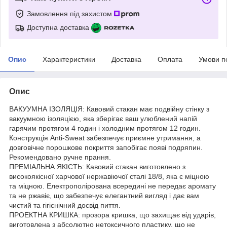
Замовлення під захистом
Доступна доставка
Опис
Характеристики
Доставка
Оплата
Умови п
Опис
ВАКУУМНА ІЗОЛЯЦІЯ: Кавовий стакан має подвійну стінку з
вакуумною ізоляцією, яка зберігає ваш улюблений напій
гарячим протягом 4 годин і холодним протягом 12 годин.
Конструкція Anti-Sweat забезпечує приємне утримання, а
довговічне порошкове покриття запобігає появі подряпин.
Рекомендовано ручне прання.
ПРЕМІАЛЬНА ЯКІСТЬ: Кавовий стакан виготовлено з
високоякісної харчової нержавіючої сталі 18/8, яка є міцною
та міцною. Електрополірована всередині не передає аромату
та не ржавіє, що забезпечує елегантний вигляд і дає вам
чистий та гігієнічний досвід пиття.
ПРОЕКТНА КРИШКА: прозора кришка, що захищає від ударів,
виготовлена з абсолютно нетоксичного пластику, що не