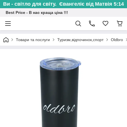
Ви - світло для світу. Євангеліє від Матвія 5:14
Best Price - В нас краща ціна !!!
Товари та послуги
Туризм,відпочинок,спорт
Oldbro