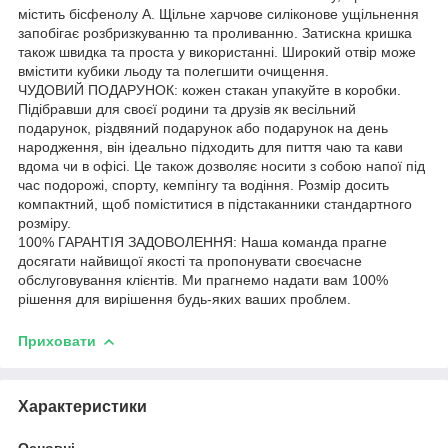
містить бісфенолу А. Щільне харчове силіконове ущільнення
запобігає розбризкуванню та проливанню. Затискна кришка
також швидка та проста у використанні. Широкий отвір може
вмістити кубики льоду та полегшити очищення.
ЧУДОВИЙ ПОДАРУНОК: кожен стакан упакуйте в коробки.
Підібравши для своєї родини та друзів як весільний
подарунок, різдвяний подарунок або подарунок на день
народження, він ідеально підходить для пиття чаю та кави
вдома чи в офісі. Це також дозволяє носити з собою напої під
час подорожі, спорту, кемпінгу та водіння. Розмір досить
компактний, щоб поміститися в підстаканники стандартного
розміру.
100% ГАРАНТІЯ ЗАДОВОЛЕННЯ: Наша команда прагне
досягати найвищої якості та пропонувати своєчасне
обслуговування клієнтів. Ми прагнемо надати вам 100%
рішення для вирішення будь-яких ваших проблем.
Приховати
Характеристики
Основні