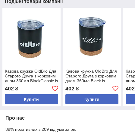
Подібні товари компанії
Кавова кружка OldBro Для
Кавова кружка OldBro Для
Каво
Старого Друга з корковим
Старого Друга з корковим
Стар
дном 360мл BlackClassic із
дном 360мл Black із
дном
нержавіючої сталі з
нержавіючої сталі з
нерж
402
402
402
₴
₴
подвійними стінками
подвійними стінками
подв
Купити
Купити
Про нас
89% позитивних з 209 відгуків за рік