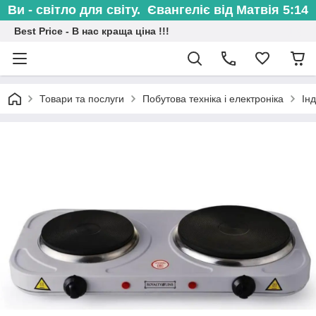
Ви - світло для світу. Євангеліє від Матвія 5:14
Best Price - В нас краща ціна !!!
Товари та послуги
Побутова техніка і електроніка
Інд