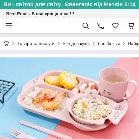
Ви - світло для світу. Євангеліє від Матвія 5:14
Best Price - В нас краща ціна !!!
Товари та послуги
Все для кухні
Ланчбоксы
Набір