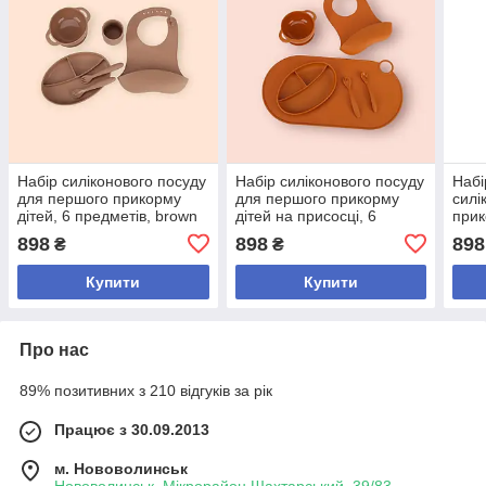
Набір силіконового посуду
Набір силіконового посуду
Набі
для першого прикорму
для першого прикорму
силі
дітей, 6 предметів, brown
дітей на присосці, 6
прик
предметів, orange
борд
898
898
898
₴
₴
силі
Купити
Купити
Про нас
89% позитивних з 210 відгуків за рік
Працює з 30.09.2013
м. Нововолинськ
Нововолинськ, Мікрорайон Шахтарський, 39/83,