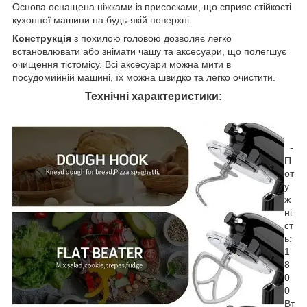
Основа оснащена ніжками із присосками, що сприяє стійкості
кухонної машини на будь-якій поверхні.
Конструкція
з похилою головою дозволяє легко
встановлювати або знімати чашу та аксесуари, що полегшує
очищення тістомісу. Всі аксесуари можна мити в
посудомийній машині, їх можна швидко та легко очистити.
Технічні характеристики:
-
П
от
у
ж
ні
ст
ь:
1
8
0
0
Вт