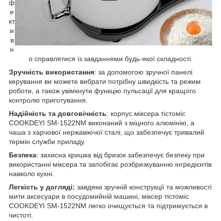
ф
е
кт
и
в
н
о справлятися із завданнями будь-якої складності.
Зручність використання
: за допомогою зручної панелі
керування ви можете вибрати потрібну швидкість та режим
роботи, а також увімкнути функцію пульсації для кращого
контролю приготування.
Надійність та довговічність
: корпус міксера тістоміс
COOKDEYI SM-1522NM виконаний з міцного алюмінію, а
чаша з харчової нержавіючої сталі, що забезпечує тривалий
термін служби приладу.
Безпека
: захисна кришка від бризок забезпечує безпеку при
використанні міксера та запобігає розбризкуванню інгредієнтів
навколо кухні.
Легкість у догляді:
завдяки зручній конструкції та можливості
мити аксесуари в посудомийній машині, міксер тістоміс
COOKDEYI SM-1522NM легко очищується та підтримується в
чистоті.