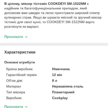
В цілому, міксер тістоміс COOKDEYI SM-1522NM
є
надійним та багатофункціональним приладом, який
допоможе вам швидко та легко приготувати широкий спектр
кулінарних страв. Якщо ви шукаєте якісний та зручний міксер
тістоміс для своєї кухні, то COOKDEYI SM-1522NM варто
розглянути як варіант.
Приховати
Характеристики
Основні атрибути
Країна виробник
Німеччина
Гарантійний термін
12 міс
Об'єм діжі
8 л
Матеріал
Нержавіюча сталь
Тип міксера
Планетарний
Виробник
Cookplay
Приховати