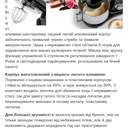
0
0
Вт
з
м
ет
алевими шестернями, міцний литий алюмінієвий корпус
забезпечують тривалий термін служби та тривале
використання. Чаша з нержавіючої сталі об'ємом 8 літрів для
задоволення всіх ваших кулінарних потреб. Міксер має зручну
функцію управління 6-ступінчасте регулювання швидкості +
Pulse зі світлодіодним підсвічуванням, розташоване на бічній
панелі.
Корпус виготовлений з міцного литого алюмінію
.
Порівняно з іншими машинами із пластиковим корпусом
стійкість збільшується на 40%, а шум знижується на 30%. У
комплект входить: віночок для збивання яєць з нержавіючої
сталі, гак для замісу тугого тіста та насадка лопатки для
перемішування виконані зі сплаву металу, пластикова
лопатка.
Для більшої зручності є
захисна кришка від бризок, яка не
тільки захищає поверхню від небажаних плям, але й дає
можливість додавати інгредієнти під час приготування.