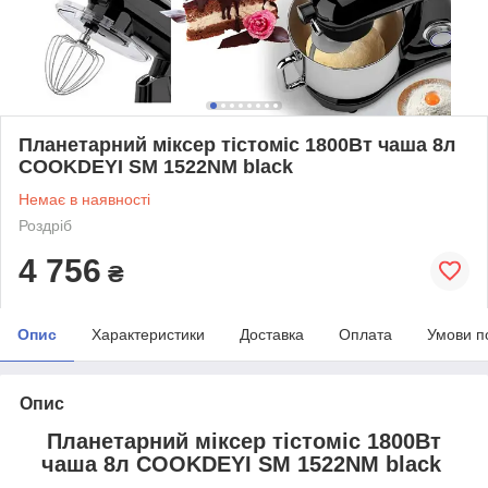
Планетарний міксер тістоміс 1800Вт чаша 8л
COOKDEYI SM 1522NM black
Немає в наявності
Роздріб
4 756
₴
Опис
Характеристики
Доставка
Оплата
Умови п
Опис
Планетарний міксер тістоміс 1800Вт
чаша 8л COOKDEYI SM 1522NM black