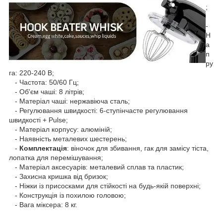
;
-
Н
а
п
ру
га: 220-240 В;
- Частота: 50/60 Гц;
- Об'єм чаші: 8 літрів;
- Матеріал чаші: нержавіюча сталь;
- Регулювання швидкості: 6-ступінчасте регулювання
швидкості + Pulse;
- Матеріал корпусу: алюміній;
- Наявність металевих шестерень;
-
Комплектація
: віночок для збивання, гак для замісу тіста,
лопатка для перемішування;
- Матеріал аксесуарів: металевий сплав та пластик;
- Захисна кришка від бризок;
- Ніжки із присосками для стійкості на будь-якій поверхні;
- Конструкція із похилою головою;
- Вага міксера: 8 кг.