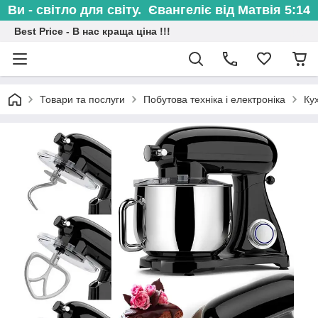
Ви - світло для світу. Євангеліє від Матвія 5:14
Best Price - В нас краща ціна !!!
Товари та послуги
Побутова техніка і електроніка
Ку