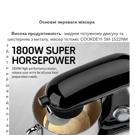
Основні переваги міксера
Висока продуктивність
: завдяки потужному двигуну та
шестерням з металу,
міксер тістоміс COOKDEYI SM-1522NM
з
д
а
т
н
и
й
ш
в
и
д
к
о
т
а
е