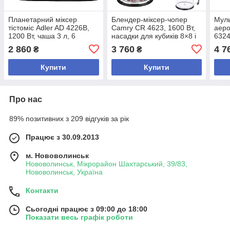
Планетарний міксер
Блендер-міксер-чопер
Муль
тістоміс Adler AD 4226B,
Camry CR 4623, 1600 Вт,
аеро
1200 Вт, чаша 3 л, 6
насадки для кубиків 8×8 і
6324
швидкостей, кухонний
11×11 мм, чаша 2 л,
л і 
2 860
3 760
4 7
₴
₴
комбайн для тіста та
контейнер 600 мл,
прог
крему
турборежим, чорний
Купити
Купити
Про нас
89% позитивних з 209 відгуків за рік
Працює з 30.09.2013
м. Нововолинськ
Нововолинськ, Мікрорайон Шахтарський, 39/83,
Нововолинськ, Україна
Контакти
Сьогодні працює з 09:00 до 18:00
Показати весь графік роботи