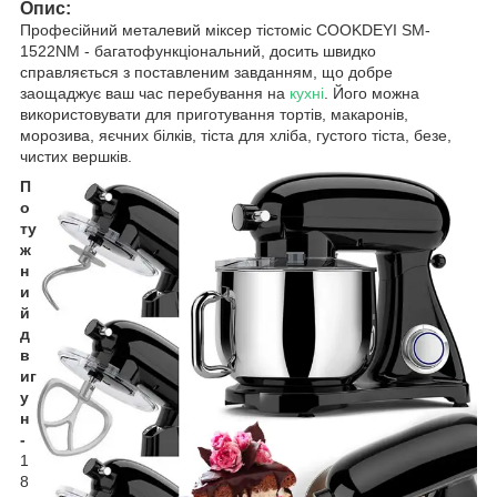
Опис:
Професійний металевий міксер тістоміс COOKDEYI SM-
1522NM - багатофункціональний, досить швидко
справляється з поставленим завданням, що добре
заощаджує ваш час перебування на
кухні
. Його можна
використовувати для приготування тортів, макаронів,
морозива, яєчних білків, тіста для хліба, густого тіста, безе,
чистих вершків.
П
о
ту
ж
н
и
й
д
в
иг
у
н
-
1
8