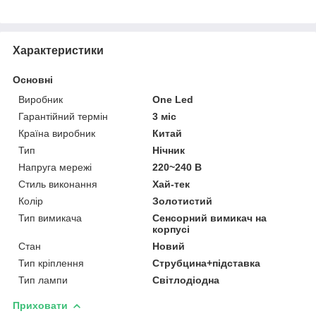
Характеристики
Основні
Виробник
One Led
Гарантійний термін
3 міс
Країна виробник
Китай
Тип
Нічник
Напруга мережі
220~240 В
Стиль виконання
Хай-тек
Колір
Золотистий
Тип вимикача
Сенсорний вимикач на
корпусі
Стан
Новий
Тип кріплення
Струбцина+підставка
Тип лампи
Світлодіодна
Приховати