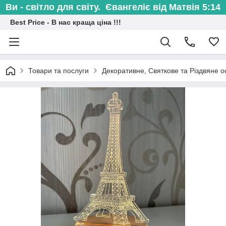
Ви - світло для світу. Євангеліє від Матвія 5:14
Best Price - В нас краща ціна !!!
Товари та послуги
Декоративне, Святкове та Різдвяне о