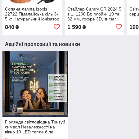
Соляна лампа Izoxis
Стайлер Camry CR 2024 5
Світ
22722 Гімалайська сіль 3-
в 1, 1200 Вт, плойки 19 та
серц
5 кг Натуральний іонізатор
32 мм, гофре 3D, зигзаг,
повітря з димером
щітка-випрямляч,
840
1 590
199
₴
₴
керамічні насадки
Акційні пропозиції та новинки
Гірлянда світлодіодна Тризуб
символ Незалежності на
вікно 10 LED тепле біле
світло на присосці