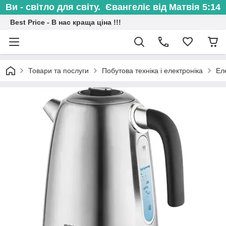
Ви - світло для світу. Євангеліє від Матвія 5:14
Best Price - В нас краща ціна !!!
Товари та послуги
Побутова техніка і електроніка
Ел