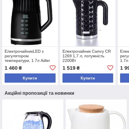
ЕлектрочайникLED з
Електрочайник Camry CR
Елек
регулятором
1269 1,7 л, потужність
регу
температури, 1.7л Adler
2200Вт
1.7л
AD 1350
1 460
1 519
1 9
₴
₴
Купити
Купити
Акційні пропозиції та новинки