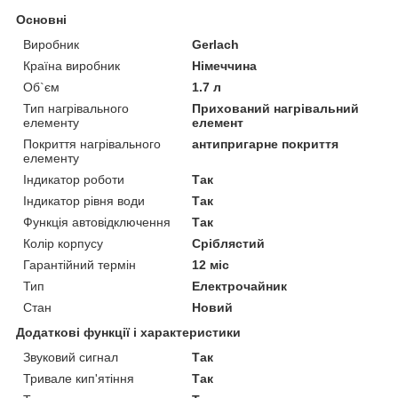
Основні
Виробник
Gerlach
Країна виробник
Німеччина
Об`єм
1.7 л
Тип нагрівального
Прихований нагрівальний
елементу
елемент
Покриття нагрівального
антипригарне покриття
елементу
Індикатор роботи
Так
Індикатор рівня води
Так
Функція автовідключення
Так
Колір корпусу
Сріблястий
Гарантійний термін
12 міс
Тип
Електрочайник
Стан
Новий
Додаткові функції і характеристики
Звуковий сигнал
Так
Тривале кип'ятіння
Так