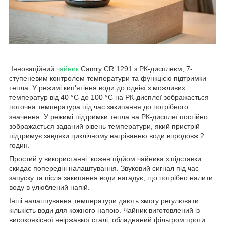
Інноваційний
чайник
Camry CR 1291 з РК-дисплеєм, 7-
ступеневим контролем температури та функцією підтримки
тепла. У режимі кип'ятіння води до однієї з можливих
температур від 40 °C до 100 °C на РК-дисплеї зображається
поточна температура під час закипання до потрібного
значення. У режимі підтримки тепла на РК-дисплеї постійно
зображається заданий рівень температури, який пристрій
підтримує завдяки циклічному нагріванню води впродовж 2
годин.
Простий у використанні: кожен підйом чайника з підставки
скидає попередні налаштування. Звуковий сигнал під час
запуску та після закипання води нагадує, що потрібно налити
воду в улюблений напій.
Інші налаштування температури дають змогу регулювати
кількість води для кожного напою. Чайник виготовлений із
високоякісної неіржавкої сталі, обладнаний фільтром проти