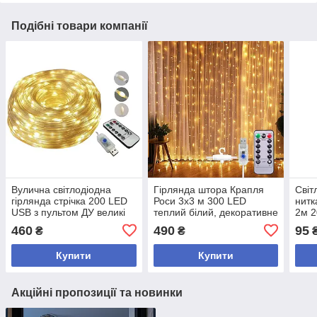
Подібні товари компанії
Вулична світлодіодна
Гірлянда штора Крапля
Світ
гірлянда стрічка 200 LED
Роси 3х3 м 300 LED
нитк
USB з пультом ДУ великі
теплий білий, декоративне
2м 
краплі 20 метрів білий 8
освітлення з USB
Whit
460
490
95
₴
₴
режимів
живленням і пультом
Купити
Купити
Акційні пропозиції та новинки