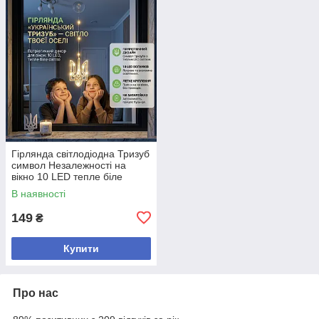
Гірлянда світлодіодна Тризуб
символ Незалежності на
вікно 10 LED тепле біле
світло на присосці
В наявності
149
₴
Купити
Про нас