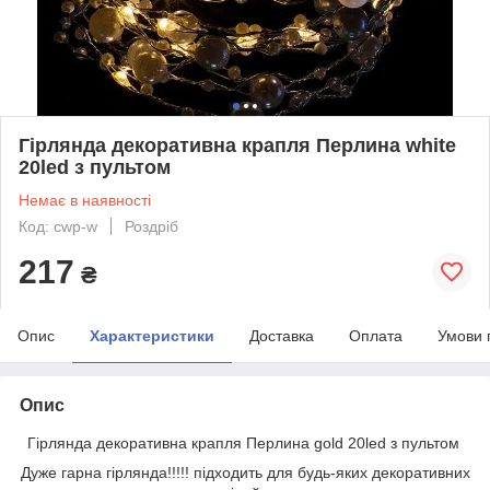
Гірлянда декоративна крапля Перлина white
20led з пультом
Немає в наявності
Код: cwp-w
Роздріб
217
₴
Опис
Характеристики
Доставка
Оплата
Умови 
Опис
Гірлянда декоративна крапля Перлина gold 20led з пультом
Дуже гарна гірлянда!!!!! підходить для будь-яких декоративних