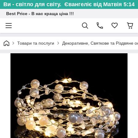
Ви - світло для світу. Євангеліє від Матвія 5:14
Best Price - В нас краща ціна !!!
Товари та послуги
Декоративне, Святкове та Різдвяне о