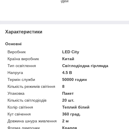
ідей
Характеристики
Основні
Виробник
LED City
Країна виробник
Китай
Тип освітлення
Світлодіодна гірлянда
Напруга
4.5 В
Термін служби
50000 годин
Кількість режимів світіння
8
Упаковка
Пакет
Кількість світлодіодів
20 шт.
Колір світіння
Теплий білий
Кут свічення
360 град.
Довжина шнура живлення
2 м
Форма лампочки
Крапля