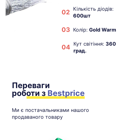
Кількість діодів:
02
6
00шт
03
Колір:
Gold Warm
Кут світіння:
360
04
град.
Переваги
роботи з
Bestprice
Ми є постачальниками нашого
продаваного товару