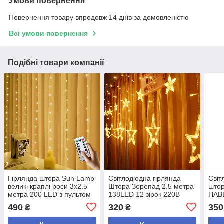
Умови повернення
Повернення товару впродовж 14 днів за домовленістю
Всі умови повернення
Подібні товари компанії
Гірлянда штора Sun Lamp
Світлодіодна гірлянда
Світ
великі краплі роси 3х2.5
Штора Зорепад 2.5 метра
штор
метра 200 LED з пультом
138LED 12 зірок 220В
ПАВ
від USB от powerbank
Warm white
3*3 
490
320
350
₴
₴
пуль