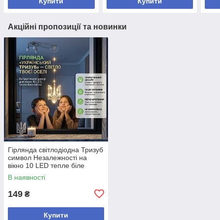
Купити
Купити
Акційні пропозиції та новинки
Гірлянда світлодіодна Тризуб
символ Незалежності на
вікно 10 LED тепле біле
світло на присосці
В наявності
149
₴
Купити