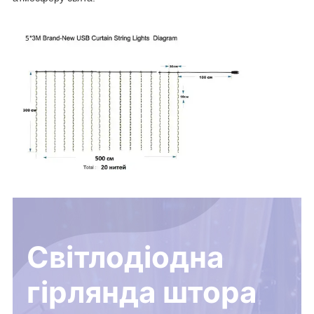
Світлодіодна
гірлянда штора