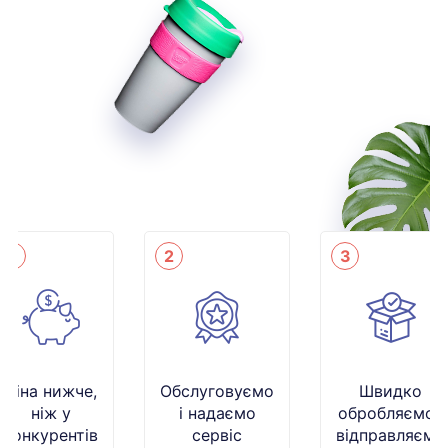
1
2
3
Ціна нижче,
Обслуговуємо
Швидко
ніж у
і надаємо
обробляємо і
конкурентів
сервіс
відправляємо