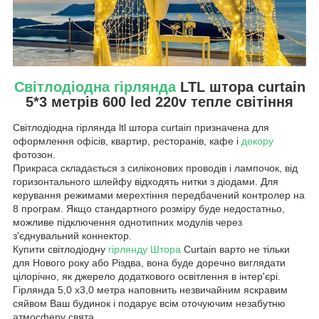
Світлодіодна гірлянда
LTL штора curtain
5*3 метрів 600 led 220v тепле світіння
Світлодіодна гірлянда ltl штора curtain призначена для
оформлення офісів, квартир, ресторанів, кафе і
декору
фотозон.
Прикраса складається з силіконових проводів і лампочок, від
горизонтального шлейфу відходять нитки з діодами. Для
керування режимами мерехтіння передбачений контролер на
8 програм. Якщо стандартного розміру буде недостатньо,
можливе підключення однотипних модулів через
з'єднувальний коннектор.
Купити світлодіодну
гірлянду Штора
Curtain варто не тільки
для Нового року або Різдва, вона буде доречно виглядати
цілорічно, як джерело додаткового освітлення в інтер'єрі.
Гірлянда 5,0 х3,0 метра наповнить незвичайним яскравим
сяйвом Ваш будинок і подарує всім оточуючим незабутню
атмосферу свята.