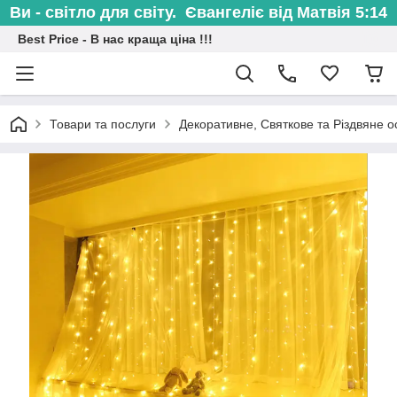
Ви - світло для світу. Євангеліє від Матвія 5:14
Best Price - В нас краща ціна !!!
Товари та послуги
Декоративне, Святкове та Різдвяне о