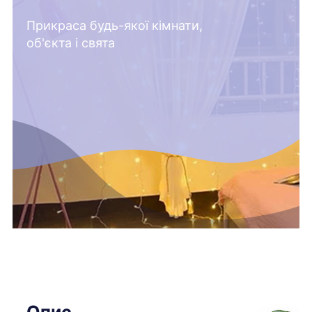
Прикраса будь-якої кімнати,
об'єкта і свята
Опис