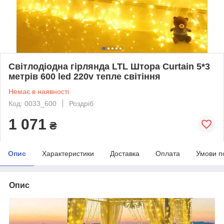
Світлодіодна гірлянда LTL Штора Сurtain 5*3
метрів 600 led 220v тепле світіння
Немає в наявності
Код: 0033_600
Роздріб
1 071
₴
Опис
Характеристики
Доставка
Оплата
Умови п
Опис