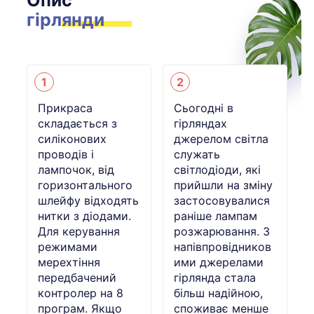
гірлянди
1
2
Прикраса
Сьогодні в
складається з
гірляндах
силіконових
джерелом світла
проводів і
служать
лампочок, від
світлодіоди, які
горизонтального
прийшли на зміну
шлейфу відходять
застосовувалися
нитки з діодами.
раніше лампам
Для керування
розжарювання. З
режимами
напівпровідников
мерехтіння
ими джерелами
передбачений
гірлянда стала
контролер на 8
більш надійною,
програм. Якщо
споживає менше