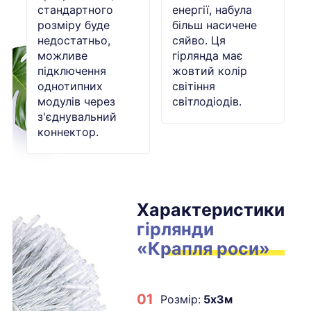
стандартного
енергії, набула
розміру буде
більш насичене
недостатньо,
сяйво. Ця
можливе
гірлянда має
підключення
жовтий колір
однотипних
світіння
модулів через
світлодіодів.
з'єднувальний
коннектор.
Характеристики
гірлянди
«Крапля роси»
01
Розмір:
5
х3м