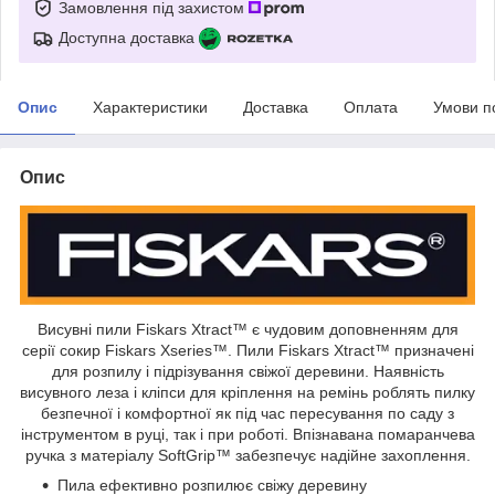
Замовлення під захистом
Доступна доставка
Опис
Характеристики
Доставка
Оплата
Умови п
Опис
Висувні пили Fiskars Xtract™ є чудовим доповненням для
серії сокир Fiskars Xseries™. Пили Fiskars Xtract™ призначені
для розпилу і підрізування свіжої деревини. Наявність
висувного леза і кліпси для кріплення на ремінь роблять пилку
безпечної і комфортної як під час пересування по саду з
інструментом в руці, так і при роботі. Впізнавана помаранчева
ручка з матеріалу SoftGrip™ забезпечує надійне захоплення.
Пила ефективно розпилює свіжу деревину