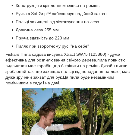
Конструкція з кріпленням кліпси на ремінь
Ручка з SoftGrip
™
забезпечує надійний захват
Пальці захищені від зісковзування на лезо
Довжина леза 255 мм
Ріжуча здатність до 220 мм
Пиляє при зворотному русі "на себе"
Fiskars Пила садова висувна Xtract SW75 (123880) - дуже
ефективна для розпилювання свіжого дерева,пила повністю
видвижная має карабін ,що б кріпити на ремінь.Дизайн пилки
зроблений так, що захищає пальці від попадання на лезо, має
дуже зручний захват для рук.Ця пила буде незамінним
помічником в саду і на дачі.