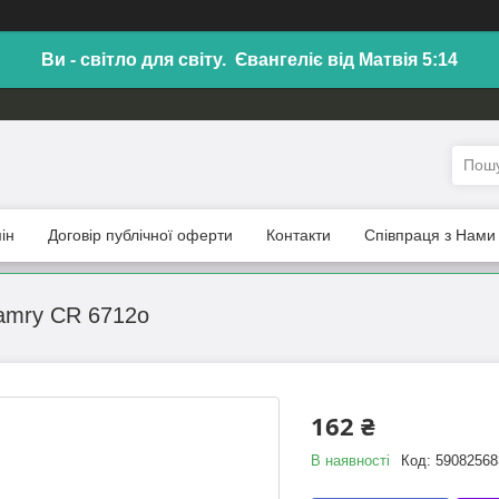
Ви - світло для світу. Євангеліє від Матвія 5:14
ін
Договір публічної оферти
Контакти
Співпраця з Нами
amry CR 6712o
162 ₴
В наявності
Код:
59082568