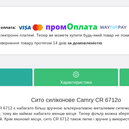
електронні платежі. Тепер ви можете купити будь-який товар не пок
овернення товару протягом 14 днів
за домовленістю
Характеристики
Сито силіконове Camry CR 6712o
R 6712 є набагато більш зручною альтернативою металевим ситечк
 тому він займає набагато менше місця. Тепер фільтр можна зберіга
 Крім економії місця, сито CR 6712 також легке і зручне у використ