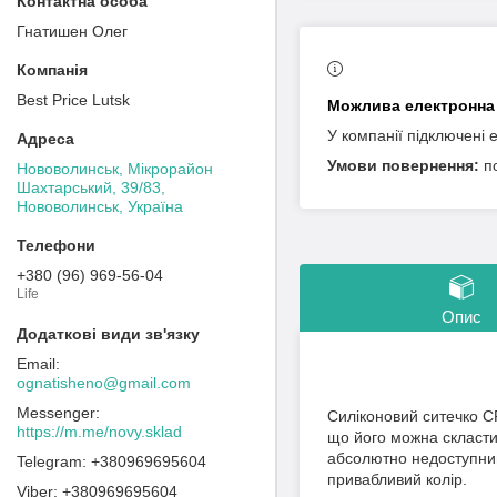
Гнатишен Олег
Best Price Lutsk
У компанії підключені 
п
Нововолинськ, Мікрорайон
Шахтарський, 39/83,
Нововолинськ, Україна
+380 (96) 969-56-04
Life
Опис
ognatisheno@gmail.com
Силіконовий ситечко C
https://m.me/novy.sklad
що його можна скласти,
абсолютно недоступний.
+380969695604
привабливий колір.
+380969695604