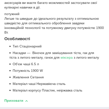
аксесуарів ви маєте багато можливостей застосувати свої
кулінарні навички в дії.
потужний
Легше та швидше до ідеального результату з оптимальною
швидкістю для оптимального оброблення завдяки
інноваційній технології та потужному двигуну потужністю 1900
Вт.
Особливості
Тип Cтаціонарний
Насадки — Віночок для замішування тіста, гак для
тіста з литого металу, гачок для
міксера
з литого металу
Об'єм чаші 6.5 л
Потужність 1900 W
Живлення Cетання
Матеріал чаші Нержавіюча сталь
Матеріал корпусу Пластик, неіржавка сталь
Приховати