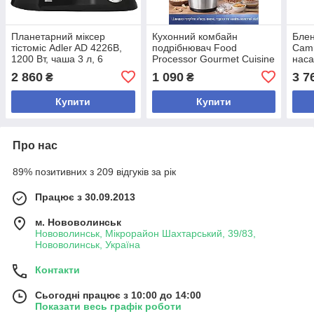
Планетарний міксер
Кухонний комбайн
Блен
тістоміс Adler AD 4226B,
подрібнювач Food
Camr
1200 Вт, чаша 3 л, 6
Processor Gourmet Cuisine
наса
швидкостей, кухонний
5 л 500 Вт електричний
11×1
2 860
1 090
3 7
₴
₴
комбайн для тіста та
чоппер для м’яса овочів
конт
крему
горіхів льоду
турб
Купити
Купити
Про нас
89% позитивних з 209 відгуків за рік
Працює з 30.09.2013
м. Нововолинськ
Нововолинськ, Мікрорайон Шахтарський, 39/83,
Нововолинськ, Україна
Контакти
Сьогодні працює з 10:00 до 14:00
Показати весь графік роботи