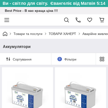
Ви - світло для світу. Євангеліє від Матвія 5:14
Best Price - В нас краща ціна !!!
Товари та послуги
ТОВАРИ ХАНЕРТ
Аварійне живле
Аккумулятори
Сортування
0
Фільтри