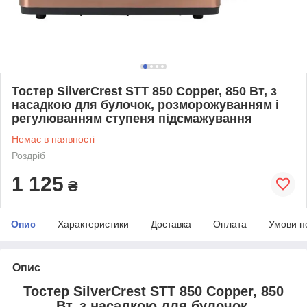
Тостер SilverCrest STT 850 Copper, 850 Вт, з
насадкою для булочок, розморожуванням і
регулюванням ступеня підсмажування
Немає в наявності
Роздріб
1 125
₴
Опис
Характеристики
Доставка
Оплата
Умови п
Опис
Тостер SilverCrest STT 850 Copper, 850
Вт, з насадкою для булочок,