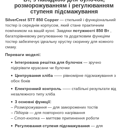
розморожуванням і регулюванням
ступеня підсмажування
SilverCrest STT 850 Copper
— стильний і функціональний
тостер із середнім корпусом, який стане практичним
помічником на вашій кухні. Завдяки
потужності 850 Вт
,
багаторівневому регулюванню та додатковим функціям
тостер забезпечує ідеальну хрустку скоринку для кожного
смаку.
Переваги моделі:
Інтегрована решітка для булочок
— зручно
підігрівати круасани чи булочки
Центрування хліба
—— рівномірне підсмажування з
обох боків
Електронний контроль
—— стабільні результати від
незалежного типу хліба
3 основні функції:
–
Розморожування
— для заморожених тостів
–
Підігрів
— для повторного нагрівання
–
Стоп-кнопка
— миттєве припинення роботи
Регулювання ступеня підсмажування
— для