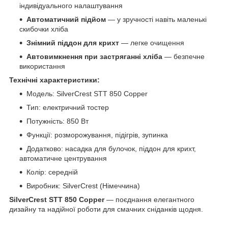
індивідуального налаштування
Автоматичний підйом
— у зручності навіть маленькі
скибочки хліба
Знімний піддон для крихт
— легке очищення
Автовимкнення при застряганні хліба
— безпечне
використання
Технічні характеристики:
Модель: SilverCrest STT 850 Copper
Тип: електричний тостер
Потужність: 850 Вт
Функції: розморожування, підігрів, зупинка
Додатково: насадка для булочок, піддон для крихт,
автоматичне центрування
Колір: середній
Виробник: SilverCrest (Німеччина)
SilverCrest STT 850 Copper
— поєднання елегантного
дизайну та надійної роботи для смачних сніданків щодня.