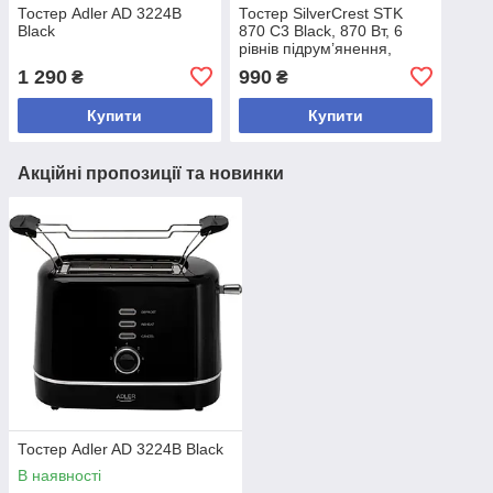
Тостер Adler AD 3224B
Тостер SilverCrest STK
Black
870 C3 Black, 870 Вт, 6
рівнів підрум’янення,
підігрівач булочок,
1 290
990
₴
₴
розморожування,
автостоп, нержавіюча стал
Купити
Купити
Акційні пропозиції та новинки
Тостер Adler AD 3224B Black
В наявності