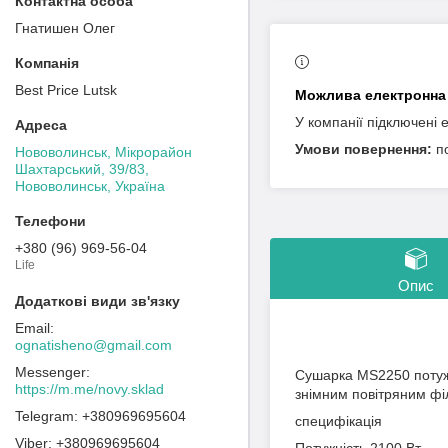
Гнатишен Олег
Best Price Lutsk
У компанії підключені 
п
Нововолинськ, Мікрорайон
Шахтарський, 39/83,
Нововолинськ, Україна
+380 (96) 969-56-04
Life
Опис
ognatisheno@gmail.com
Сушарка MS2250 потуж
https://m.me/novy.sklad
знімним повітряним фі
+380969695604
специфікація
+380969695604
Потужність 2100 Вт