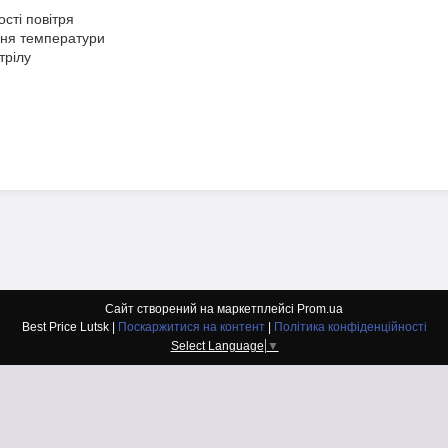
сті повітря
ння температури
трілу
Сайт створений на маркетплейсі
Prom.ua
Best Price Lutsk |
Поскаржитися на контент
|
Політика конфіденційності
Select Language
▼