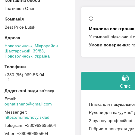
Гнатишен Олег
Best Price Lutsk
У компанії підключені 
п
Нововолинськ, Мікрорайон
Шахтарський, 39/83,
Нововолинськ, Україна
+380 (96) 969-56-04
Life
Опис
ognatisheno@gmail.com
Плівка для пакувальног
Рулони для вакуумної у
https://m.me/novy.sklad
2 рулону професійної п
+380969695604
Ребриста поверхня дл
+380969695604