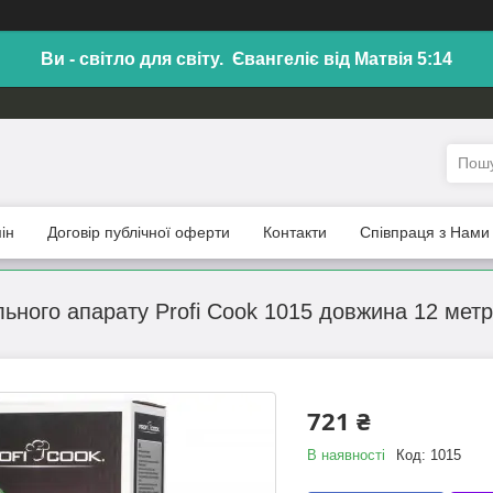
Ви - світло для світу. Євангеліє від Матвія 5:14
ін
Договір публічної оферти
Контакти
Співпраця з Нами
ьного апарату Profi Cook 1015 довжина 12 метр
721 ₴
В наявності
Код:
1015