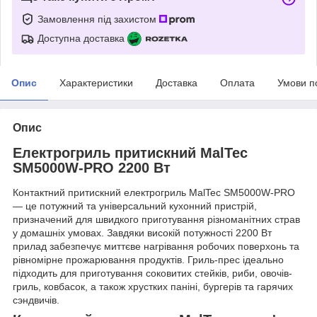
Замовлення під захистом
Доступна доставка
Опис
Характеристики
Доставка
Оплата
Умови п
Опис
Електрогриль притискний MalTec
SM5000W-PRO 2200 Вт
Контактний притискний електрогриль MalTec SM5000W-PRO
— це потужний та універсальний кухонний пристрій,
призначений для швидкого приготування різноманітних страв
у домашніх умовах. Завдяки високій потужності 2200 Вт
прилад забезпечує миттєве нагрівання робочих поверхонь та
рівномірне прожарювання продуктів. Гриль-прес ідеально
підходить для приготування соковитих стейків, риби, овочів-
гриль, ковбасок, а також хрустких паніні, бургерів та гарячих
сэндвичів.