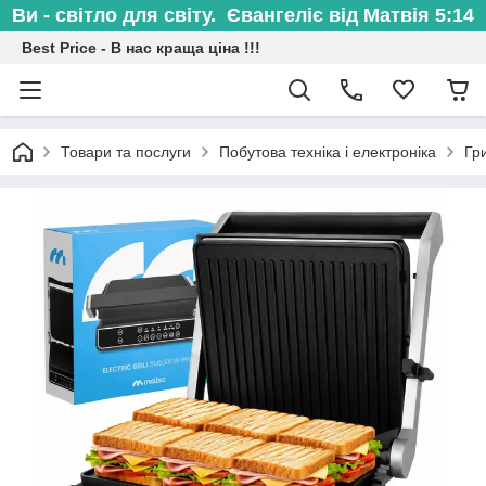
Ви - світло для світу. Євангеліє від Матвія 5:14
Best Price - В нас краща ціна !!!
Товари та послуги
Побутова техніка і електроніка
Гр