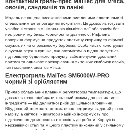
Контактний гриль-прес MalTec для м'яса,
овочів, сэндвичів та паніні
Модель оснащена високоякісними рифленими пластинами зі
спеціальним антипригарним покриттям. Це дозволяє готувати
улюблені страви з мінімальною кількістю олії або зовсім без
неї, роючи їжу більш корисною та дієтичною. Рифлена
поверхня формує на продуктах апетитну скоринку та фірмові
смужки, як на справжньому барбекю. Особливістю конструкції
є рухома верхня кришка, яка автоматично підлаштовується
під товщину будь-якого продукту, забезпечуючи ідеальний
притиск та однакове прожарювання як тонких скибочок овочів,
так і масивних шматків м'яса.
Електрогриль MalTec SM5000W-PRO
чорний зі сріблястим
Прилар обладнаний плавним регулятором температури, що
дозволяє точно підбирати тепловий режим для різних типів
інгредієнтів — від делікатної риби до щільної яловичини.
Вбудований термостат автоматично підтримує заданий рівень
нагріву, а світлові індикатори надійно інформують про
підключення до мережі та готовність до роботи. Корпус із
нержавіючої сталі та міцного пластику виконаний у стильному