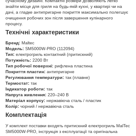
сучасному дизайні. Компактні розміри дозволяють легко
знайти місце для гриля на будь-якій кухні, у квартирі чи на
дачі, а гладке антипригарне покриття максимально полегшує
очищення робочих зон після завершення кулінарного
процесу.
Технічні характеристики
Бренд:
Maltec
Модель:
SM5000W-PRO (112094)
Тип:
електрогриль контактний (притискний)
Потужність:
2200 Вт
Тип робочої поверхні:
рифлена пластина
Покриття пластин:
антипригарне
Регулювання температури:
так (плавне)
Термостат:
так
Індикатор роботи:
так
Напруга живлення:
220–240 В
Матеріал корпусу:
нержавіюча сталь / пластик
Колір:
чорний / нержавіюча сталь
Комплектація
У комплект поставки входять притискний електрогриль MalTec
SM5000W-PRO, інструкція з експлуатації та оригінальна