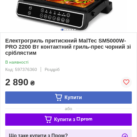
Електрогриль притискний MalTec SM5000W-
PRO 2200 Вт контактний гриль-прес чорний зі
сріблястим
В наявності
Код: 597376360
Роздріб
2 890
₴
Купити
або
Купити з
Що таке купити з Пром?