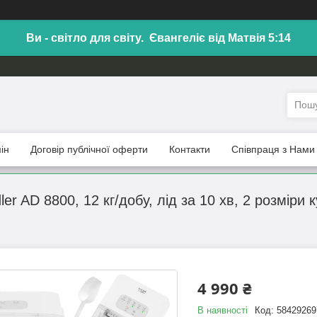
Ви - світло для світу. Євангеліє від Матвія 5:14
ін
Договір публічної оферти
Контакти
Співпраця з Нами
er AD 8800, 12 кг/добу, лід за 10 хв, 2 розміри 
4 990 ₴
В наявності
Код:
58429269