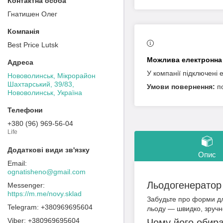
Гнатишен Олег
Best Price Lutsk
У компанії підключені 
Нововолинськ, Мікрорайон
Шахтарський, 39/83,
п
Нововолинськ, Україна
+380 (96) 969-56-04
Life
Опис
ognatisheno@gmail.com
Льодогенератор 
https://m.me/novy.sklad
Забудьте про форми дл
+380969695604
льоду — швидко, зручно
+380969695604
Чому його обир