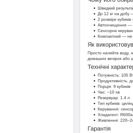
Швидкий результат
До 12 кг на добу —
2 розміри кубиків
Автоочищення — м
Сенсорне керуван
Компактний — не 
Як використовув
Просто налийте воду, н
домашніх вечірок або 
Технічні характ
Потужність: 105 В
Продуктивність: до
Порція: 9 кубиків
Час: ~10 хв
Резервуар: 1.4 л
Тип кубиків: цилін
Керування: сенсо
Хладагент: R600a
Живлення: 220–2
Гарантія