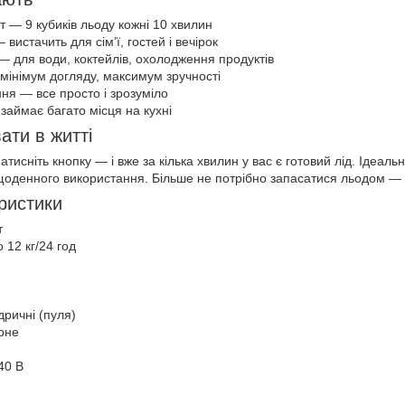
 — 9 кубиків льоду кожні 10 хвилин
 вистачить для сім’ї, гостей і вечірок
 — для води, коктейлів, охолодження продуктів
інімум догляду, максимум зручності
ня — все просто і зрозуміло
займає багато місця на кухні
ати в житті
атисніть кнопку — і вже за кілька хвилин у вас є готовий лід. Ідеаль
щоденного використання. Більше не потрібно запасатися льодом — ві
еристики
т
 12 кг/24 год
дричні (пуля)
рне
40 В