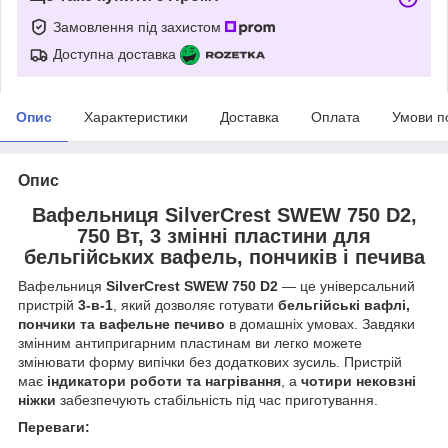
Замовлення під захистом
Доступна доставка
Опис
Характеристики
Доставка
Оплата
Умови п
Опис
Вафельниця SilverCrest SWEW 750 D2,
750 Вт, 3 змінні пластини для
бельгійських вафель, пончиків і печива
Вафельниця
SilverCrest SWEW 750 D2
— це універсальний
пристрій
3-в-1
, який дозволяє готувати
бельгійські вафлі,
пончики та вафельне печиво
в домашніх умовах. Завдяки
змінним антипригарним пластинам ви легко можете
змінювати форму випічки без додаткових зусиль. Пристрій
має
індикатори роботи та нагрівання
, а
чотири нековзні
ніжки
забезпечують стабільність під час приготування.
Переваги: