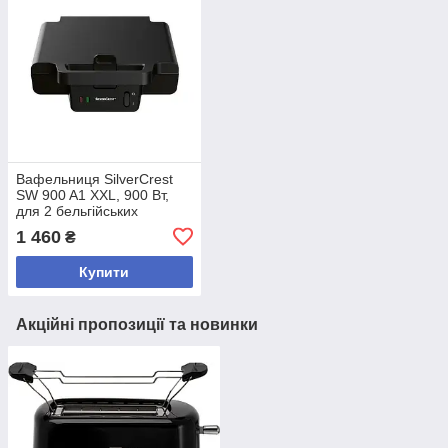
Вафельниця SilverCrest
SW 900 A1 XXL, 900 Вт,
для 2 бельгійських
вафель, антипригарне
1 460
₴
покриття ILAG® Select SP-
300, без BPA
Купити
Акційні пропозиції та новинки