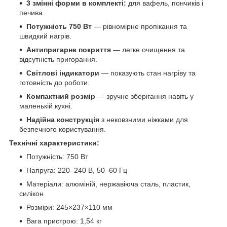
3 змінні форми в комплекті:
для вафель, пончиків і
печива.
Потужність 750 Вт
— рівномірне пропікання та
швидкий нагрів.
Антипригарне покриття
— легке очищення та
відсутність пригорання.
Світлові індикатори
— показують стан нагріву та
готовність до роботи.
Компактний розмір
— зручне зберігання навіть у
маленькій кухні.
Надійна конструкція
з нековзними ніжками для
безпечного користування.
Технічні характеристики:
Потужність: 750 Вт
Напруга: 220–240 В, 50–60 Гц
Матеріали: алюміній, нержавіюча сталь, пластик,
силікон
Розміри: 245×237×110 мм
Вага пристрою: 1,54 кг