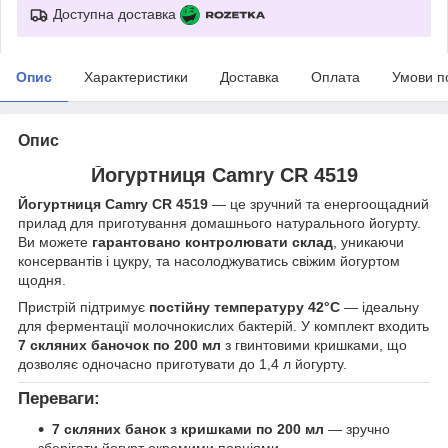
Доступна доставка
Опис
Характеристики
Доставка
Оплата
Умови п
Опис
Йогуртниця Camry CR 4519
Йогуртниця Camry CR 4519
— це зручний та енергоощадний
прилад для приготування домашнього натурального йогурту.
Ви можете
гарантовано контролювати склад
, уникаючи
консервантів і цукру, та насолоджуватись свіжим йогуртом
щодня.
Пристрій підтримує
постійну температуру 42°C
— ідеальну
для ферментації молочнокислих бактерій. У комплект входить
7 скляних баночок по 200 мл
з гвинтовими кришками, що
дозволяє одночасно приготувати до 1,4 л йогурту.
Переваги:
7 скляних банок з кришками по 200 мл
— зручно
зберігати йогурт окремими порціями