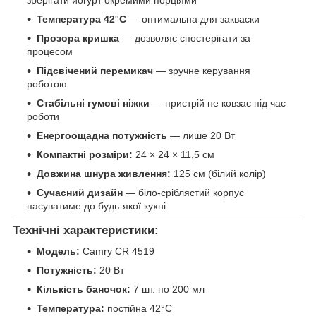
Температура 42°C
— оптимальна для закваски
Прозора кришка
— дозволяє спостерігати за
процесом
Підсвічений перемикач
— зручне керування
роботою
Стабільні гумові ніжки
— пристрій не ковзає під час
роботи
Енергоощадна потужність
— лише 20 Вт
Компактні розміри:
24 × 24 × 11,5 см
Довжина шнура живлення:
125 см (білий колір)
Сучасний дизайн
— біло-сріблястий корпус
пасуватиме до будь-якої кухні
Технічні характеристики:
Модель:
Camry CR 4519
Потужність:
20 Вт
Кількість баночок:
7 шт. по 200 мл
Температура:
постійна 42°C