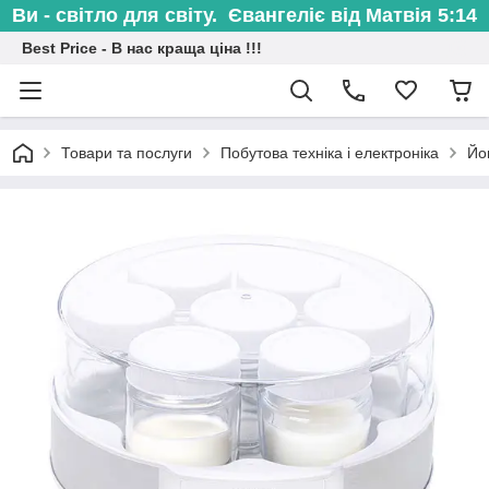
Ви - світло для світу. Євангеліє від Матвія 5:14
Best Price - В нас краща ціна !!!
Товари та послуги
Побутова техніка і електроніка
Йо