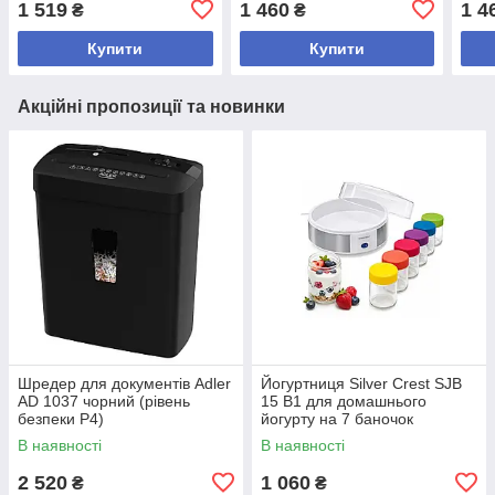
1 519
1 460
1 4
₴
₴
Купити
Купити
Акційні пропозиції та новинки
Шредер для документів Adler
Йогуртниця Silver Crest SJB
AD 1037 чорний (рівень
15 B1 для домашнього
безпеки P4)
йогурту на 7 баночок
В наявності
В наявності
2 520
1 060
₴
₴