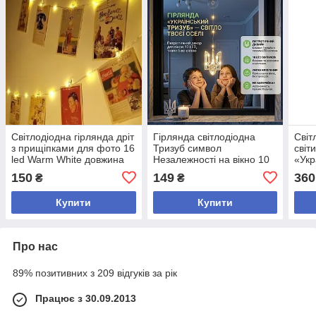
Світлодіодна гірлянда дріт
Гірлянда світлодіодна
Світ
з прищіпками для фото 16
Тризуб символ
світ
led Warm White довжина
Незалежності на вікно 10
«Укр
2,0 метра на батарейках 2
LED тепле біле світло на
10лі
150
149
360
₴
₴
шт AA
присосці
та п
стін
Купити
Купити
Про нас
89% позитивних з 209 відгуків за рік
Працює з 30.09.2013