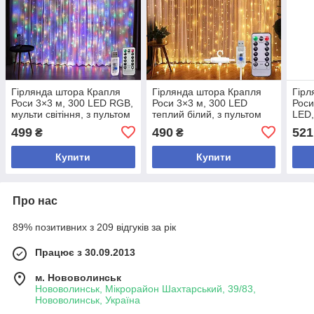
Гірлянда штора Крапля
Гірлянда штора Крапля
Гірл
Роси 3×3 м, 300 LED RGB,
Роси 3×3 м, 300 LED
Роси
мульти світіння, з пультом
теплий білий, з пультом
LED,
керування та USB
керування та USB
режи
499
490
521
₴
₴
живленням
живленням
кріп
Купити
Купити
Про нас
89% позитивних з 209 відгуків за рік
Працює з 30.09.2013
м. Нововолинськ
Нововолинськ, Мікрорайон Шахтарський, 39/83,
Нововолинськ, Україна