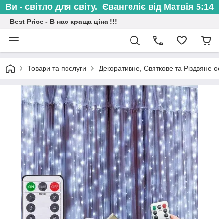
Ви - світло для світу. Євангеліє від Матвія 5:14
Best Price - В нас краща ціна !!!
Товари та послуги
Декоративне, Святкове та Різдвяне о