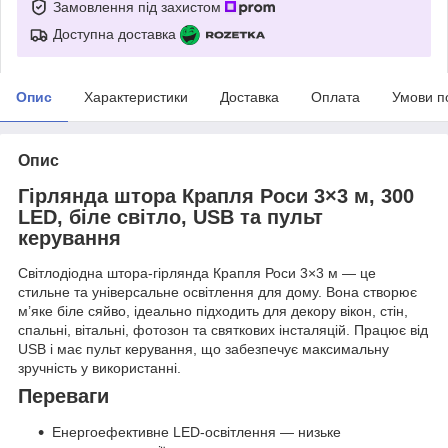
Замовлення під захистом
Доступна доставка
Опис
Характеристики
Доставка
Оплата
Умови п
Опис
Гірлянда штора Крапля Роси 3×3 м, 300
LED, біле світло, USB та пульт
керування
Світлодіодна штора-гірлянда Крапля Роси 3×3 м — це
стильне та універсальне освітлення для дому. Вона створює
м’яке біле сяйво, ідеально підходить для декору вікон, стін,
спальні, вітальні, фотозон та святкових інсталяцій. Працює від
USB і має пульт керування, що забезпечує максимальну
зручність у використанні.
Переваги
Енергоефективне LED-освітлення — низьке