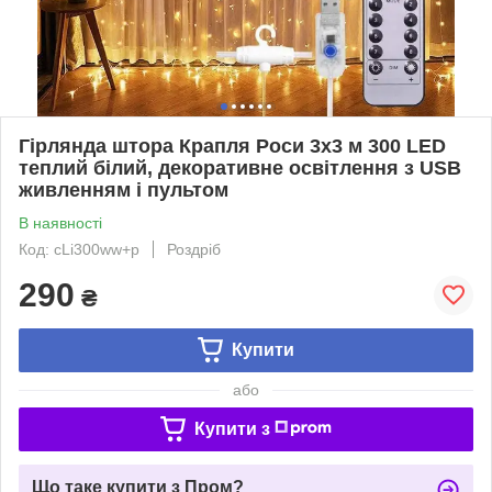
Гірлянда штора Крапля Роси 3х3 м 300 LED
теплий білий, декоративне освітлення з USB
живленням і пультом
В наявності
Код: cLi300ww+p
Роздріб
290
₴
Купити
або
Купити з
Що таке купити з Пром?