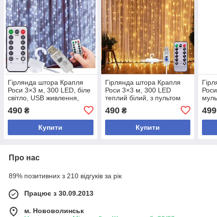
Гірлянда штора Крапля
Гірлянда штора Крапля
Гірл
Роси 3×3 м, 300 LED, біле
Роси 3×3 м, 300 LED
Роси
світло, USB живлення,
теплий білий, з пультом
муль
пульт керування
керування та USB
керу
490
490
499
₴
₴
живленням
жив
Купити
Купити
Про нас
89% позитивних з 210 відгуків за рік
Працює з 30.09.2013
м. Нововолинськ