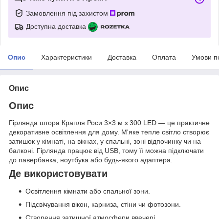
Замовлення під захистом
Доступна доставка
Опис
Характеристики
Доставка
Оплата
Умови п
Опис
Опис
Гірлянда штора Крапля Роси 3×3 м з 300 LED — це практичне
декоративне освітлення для дому. М'яке тепле світло створює
затишок у кімнаті, на вікнах, у спальні, зоні відпочинку чи на
балконі. Гірлянда працює від USB, тому її можна підключати
до павербанка, ноутбука або будь-якого адаптера.
Де використовувати
Освітлення кімнати або спальної зони.
Підсвічування вікон, карниза, стіни чи фотозони.
Створення затишної атмосфери ввечері.