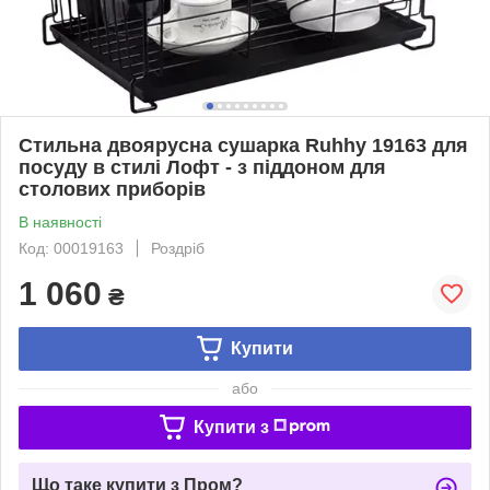
Стильна двоярусна сушарка Ruhhy 19163 для
посуду в стилі Лофт - з піддоном для
столових приборів
В наявності
Код: 00019163
Роздріб
1 060
₴
Купити
або
Купити з
Що таке купити з Пром?