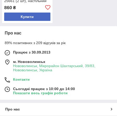
25661 (2 шт), настільний
органайзер для спецій та
860
₴
посуду, стелаж з
натурального бамбука
Купити
Про нас
89% позитивних з 209 відгуків за рік
Працює з 30.09.2013
м. Нововолинськ
Нововолинськ, Мікрорайон Шахтарський, 39/83,
Нововолинськ, Україна
Контакти
Сьогодні працює з 10:00 до 14:00
Показати весь графік роботи
Про нас