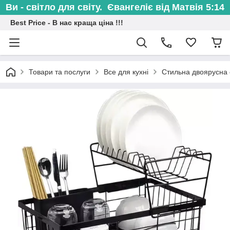
Ви - світло для світу. Євангеліє від Матвія 5:14
Best Price - В нас краща ціна !!!
Товари та послуги
Все для кухні
Стильна двоярусна 