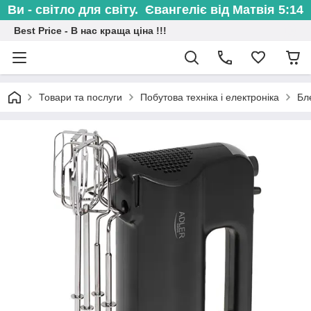
Ви - світло для світу. Євангеліє від Матвія 5:14
Best Price - В нас краща ціна !!!
Товари та послуги
Побутова техніка і електроніка
Бл