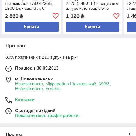
тістоміс Adler AD 4226B,
2273 (2400 Вт) з висувним
4222
1200 Вт, чаша 3 л, 6
шнуром, іонізацією та
стац
швидкостей, кухонний
дифузором, темно-
швид
2 860
1 120
1 4
₴
₴
комбайн для тіста та
фіолетовий
обер
крему
гачк
Купити
Купити
Про нас
89% позитивних з 210 відгуків за рік
Працює з 30.09.2013
м. Нововолинськ
Нововолинськ, Мікрорайон Шахтарський, 39/83,
Нововолинськ, Україна
Контакти
Сьогодні вихідний
Показати весь графік роботи
Про нас