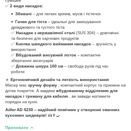
сумішей
✅
2 види насадок:
Збивачі
– для легких кремів, мусів і тістечок
Гачки для тіста
– ідеальні для замішування
дріжджового та густого тіста
✅
Насадки з нержавіючої сталі
(SUS 304) – довговічні
та безпечні для харчових продуктів
✅
Кнопка швидкого виймання насадок
– зручність у
використанні
✅
Вбудований висувний лоток
– компактне
зберігання аксесуарів
✅
Довжина шнура 100 см
– свобода рухів під час
роботи
🔹
Ергономічний дизайн та легкість використання
Міксер має
зручну форму
, компактний корпус та приємне на
дотик покриття. А завдяки
вбудованому відділенню для
насадок і тримачу для кабелю
, ви завжди матимете
порядок на кухні.
Adler AD 4230 – надійний помічник у створенні смачних
кухонних шедеврів!
🍰👨‍🍳
Приховати