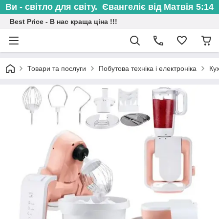
Ви - світло для світу. Євангеліє від Матвія 5:14
Best Price - В нас краща ціна !!!
Товари та послуги
Побутова техніка і електроніка
Ку