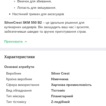
Віничок для збивання,
Лопасть для змішування.
Настінний тримач для аксесуарів
SilverCrest SKM 550 B2
– це ідеальне рішення для
кулінарних шедеврів. Він заощадить ваш час і зусилля,
забезпечивши швидке та зручне приготування страв.
Приховати
Характеристики
Основні атрибути
Виробник
Silver Crest
Країна виробник
Німеччина
Сфера використання
Харчова промисловість
Вид обладнання
Тістоміс
Тип міксера
Планетарний
Тип тістомісу
Z-подібний