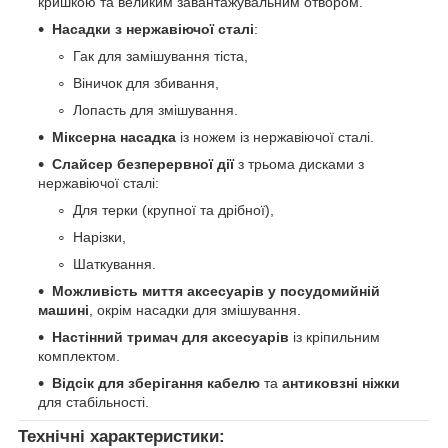
кришкою та великим завантажувальним отвором.
Насадки з нержавіючої сталі
:
Гак для замішування тіста,
Віничок для збивання,
Лопасть для змішування.
Міксерна насадка
із ножем із нержавіючої сталі.
Слайсер безперервної дії
з трьома дисками з
нержавіючої сталі:
Для терки (крупної та дрібної),
Нарізки,
Шаткування.
Можливість миття аксесуарів у посудомийній
машині
, окрім насадки для змішування.
Настінний тримач для аксесуарів
із кріпильним
комплектом.
Відсік для зберігання кабелю
та
антиковзні ніжки
для стабільності.
Технічні характеристики: