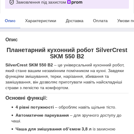
Замовлення під захистом
Опис
Характеристики
Доставка
Оплата
Умови п
Опис
Планетарний кухонний робот SilverCrest
SKM 550 B2
SilverCrest SKM 550 B2
– це універсальний кухонний робот,
який стане вашим незамінним помічником на кухні. Завдяки
функціям змішування, терки, нарізання, збивання та
замішування, він дозволяє приготувати навіть найскладніші
страви з легкістю та комфортом.
Основні функції:
4 рівні потужності
– обробляє навіть щільне тісто.
Автоматичне паркування
– для зручного доступу до
чаші.
Чаша для змішування об’ємом 3,8 л
із захисною