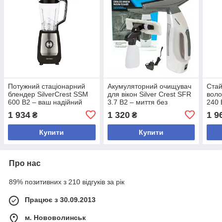
Потужний стаціонарний
Акумуляторний очищувач
Стай
блендер SilverCrest SSM
для вікон Silver Crest SFR
воло
600 B2 – ваш надійний
3.7 B2 – миття без
240 
помічник на кухні
розводів, бездротовий
1 934
1 320
1 9
₴
₴
прилад для скла, дзеркал
Купити
Купити
Про нас
89% позитивних з 210 відгуків за рік
Працює з 30.09.2013
м. Нововолинськ