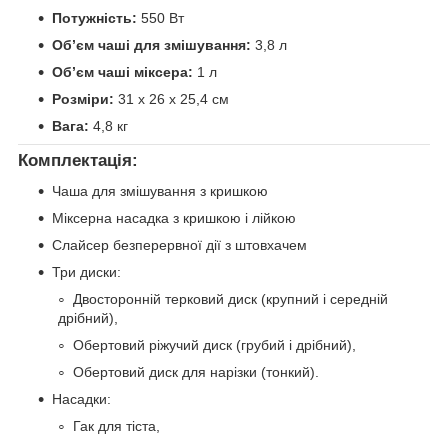
Потужність:
550 Вт
Об’єм чаші для змішування:
3,8 л
Об’єм чаші міксера:
1 л
Розміри:
31 х 26 х 25,4 см
Вага:
4,8 кг
Комплектація:
Чаша для змішування з кришкою
Міксерна насадка з кришкою і лійкою
Слайсер безперервної дії з штовхачем
Три диски:
Двосторонній терковий диск (крупний і середній
дрібний),
Обертовий ріжучий диск (грубий і дрібний),
Обертовий диск для нарізки (тонкий).
Насадки:
Гак для тіста,