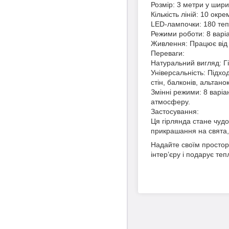
Розмір: 3 метри у шир
Кількість ліній: 10 ок
LED-лампочки: 180 тепл
Режими роботи: 8 варіа
Живлення: Працює від м
Переваги:
Натуральний вигляд: Гі
Універсальність: Підхо
стін, балконів, альтанок
Змінні режими: 8 варіа
атмосферу.
Застосування:
Ця гірлянда стане чуд
прикрашання на свята,
Надайте своїм простор
інтер’єру і подарує теп