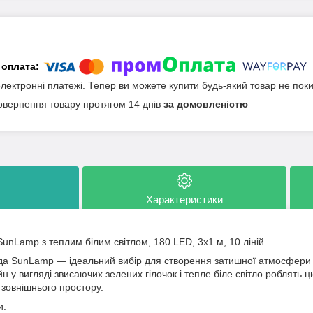
електронні платежі. Тепер ви можете купити будь-який товар не пок
овернення товару протягом 14 днів
за домовленістю
Характеристики
unLamp з теплим білим світлом, 180 LED, 3х1 м, 10 ліній
да SunLamp — ідеальний вибір для створення затишної атмосфери у
н у вигляді звисаючих зелених гілочок і тепле біле світло роблять
и зовнішнього простору.
и: