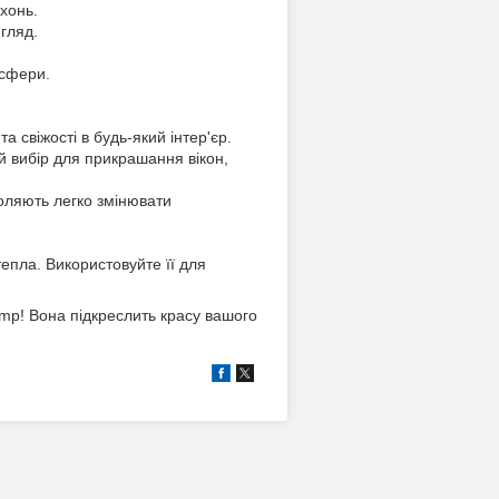
хонь.
гляд.
осфери.
 свіжості в будь-який інтер'єр.
ий вибір для прикрашання вікон,
зволяють легко змінювати
епла. Використовуйте її для
mp! Вона підкреслить красу вашого