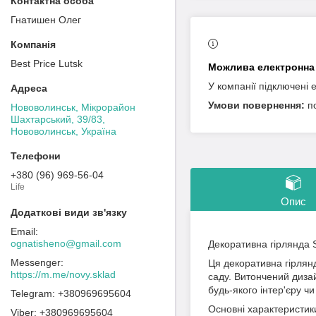
Гнатишен Олег
Best Price Lutsk
У компанії підключені 
п
Нововолинськ, Мікрорайон
Шахтарський, 39/83,
Нововолинськ, Україна
+380 (96) 969-56-04
Life
Опис
ognatisheno@gmail.com
Декоративна гірлянда S
Ця декоративна гірлян
https://m.me/novy.sklad
саду. Витончений дизай
будь-якого інтер'єру ч
+380969695604
Основні характеристик
+380969695604