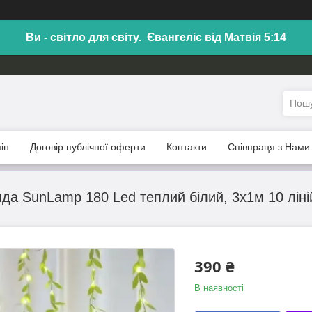
Ви - світло для світу. Євангеліє від Матвія 5:14
ін
Договір публічної оферти
Контакти
Співпраця з Нами
да SunLamp 180 Led теплий білий, 3х1м 10 ліні
390 ₴
В наявності