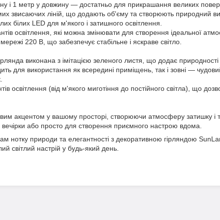
ину і 1 метр у довжину — достатньо для прикрашання великих повер
ремих звисаючих ліній, що додають об'єму та створюють природний ви
их білих LED для м'якого і затишного освітлення.
нтів освітлення, які можна змінювати для створення ідеальної атм
ережі 220 В, що забезпечує стабільне і яскраве світло.
рлянда виконана з імітацією зеленого листя, що додає природності та
дить для використання як всередині приміщень, так і зовні — чудов
.
нтів освітлення (від м'якого миготіння до постійного світла), що до
овим акцентом у вашому просторі, створюючи атмосферу затишку і т
 вечірки або просто для створення приємного настрою вдома.
ам нотку природи та елегантності з декоративною гірляндою SunLa
лий світлий настрій у будь-який день.