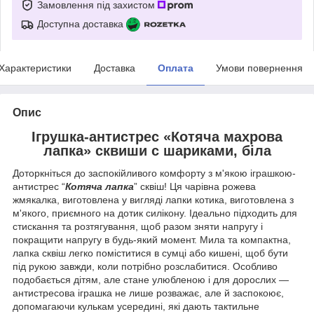
Замовлення під захистом
Доступна доставка
Характеристики
Доставка
Оплата
Умови повернення
Опис
Ігрушка-антистрес «
Котяча махрова
лапка
» сквиши с шариками, біла
Доторкніться до заспокійливого комфорту з м'якою іграшкою-
антистрес “
Котяча лапка
” сквіш! Ця чарівна рожева
жмякалка, виготовлена ​​у вигляді лапки котика, виготовлена ​​з
м'якого, приємного на дотик силікону. Ідеально підходить для
стискання та розтягування, щоб разом зняти напругу і
покращити напругу в будь-який момент. Мила та компактна,
лапка сквіш легко поміститися в сумці або кишені, щоб бути
під рукою завжди, коли потрібно розслабитися. Особливо
подобається дітям, але стане улюбленою і для дорослих —
антистресова іграшка не лише розважає, але й заспокоює,
допомагаючи кулькам усередині, які дають тактильне