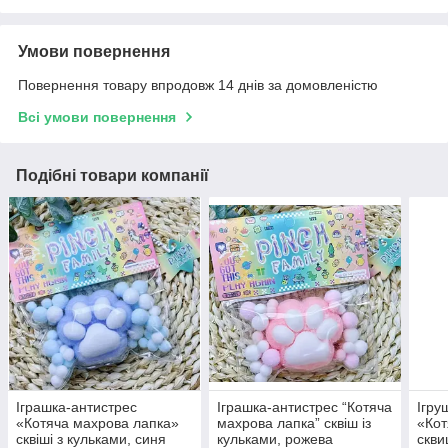
Умови повернення
Повернення товару впродовж 14 днів за домовленістю
Всі умови повернення
Подібні товари компанії
Іграшка-антистрес
Іграшка-антистрес “Котяча
Ігру
«Котяча махрова лапка»
махрова лапка” сквіш із
«Кот
сквіші з кульками, синя
кульками, рожева
скви