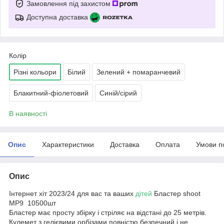
Замовлення під захистом
Доступна доставка
Колір
Різні кольори
Білий
Зелений + помаранчевий
Блакитний-фіолетовий
Синій/сірий
В наявності
Опис
Характеристики
Доставка
Оплата
Умови п
Опис
Інтернет хіт 2023/24 для вас та ваших
дітей
Бластер shoot
MP9 10500шт
Бластер має просту збірку і стріляє на відстані до 25 метрів.
Кулемет з гелієвими орбізами повністю безпечний і не