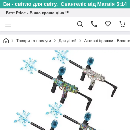
Ви - світло для світу. Євангеліє від Матвія 5:14
Best Price - В нас краща ціна !!!
Товари та послуги
Для дітей
Активні іграшки - Бласт