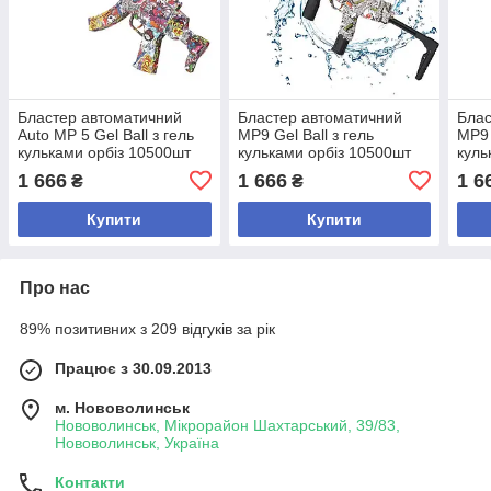
Бластер автоматичний
Бластер автоматичний
Блас
Auto MP 5 Gel Ball з гель
MP9 Gel Ball з гель
MP9 
кульками орбіз 10500шт
кульками орбіз 10500шт
куль
eXtream yellow
eXtream white
eXtr
1 666
1 666
1 6
₴
₴
Купити
Купити
Про нас
89% позитивних з 209 відгуків за рік
Працює з 30.09.2013
м. Нововолинськ
Нововолинськ, Мікрорайон Шахтарський, 39/83,
Нововолинськ, Україна
Контакти