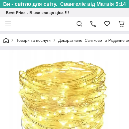
Ви - світло для світу. Євангеліє від Матвія 5:14
Best Price - В нас краща ціна !!!
Товари та послуги
Декоративне, Святкове та Різдвяне о