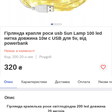
Гірлянда крапля роси usb Sun Lamp 100 led
нитка довжина 10м c USB для 5v, від
powerbank
Немає в наявності
Код: 200-20-u-ww
Роздріб
320
₴
Опис
Характеристики
Доставка
Оплата
Умови п
Опис
Гірлянда крапелька роси світлодіодна 200 led довжина
20 метрів