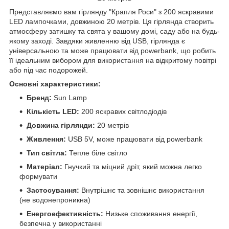
Представляємо вам гірлянду "Крапля Роси" з 200 яскравими
LED лампочками, довжиною 20 метрів. Ця гірлянда створить
атмосферу затишку та свята у вашому домі, саду або на будь-
якому заході. Завдяки живленню від USB, гірлянда є
універсальною та може працювати від powerbank, що робить
її ідеальним вибором для використання на відкритому повітрі
або під час подорожей.
Основні характеристики:
Бренд:
Sun Lamp
Кількість LED:
200 яскравих світлодіодів
Довжина гірлянди:
20 метрів
Живлення:
USB 5V, може працювати від powerbank
Тип світла:
Тепле біле світло
Матеріал:
Гнучкий та міцний дріт, який можна легко
формувати
Застосування:
Внутрішнє та зовнішнє використання
(не водонепроникна)
Енергоефективність:
Низьке споживання енергії,
безпечна у використанні