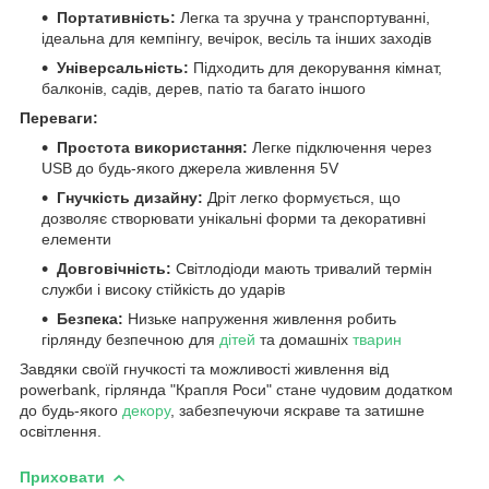
Портативність:
Легка та зручна у транспортуванні,
ідеальна для кемпінгу, вечірок, весіль та інших заходів
Універсальність:
Підходить для декорування кімнат,
балконів, садів, дерев, патіо та багато іншого
Переваги:
Простота використання:
Легке підключення через
USB до будь-якого джерела живлення 5V
Гнучкість дизайну:
Дріт легко формується, що
дозволяє створювати унікальні форми та декоративні
елементи
Довговічність:
Світлодіоди мають тривалий термін
служби і високу стійкість до ударів
Безпека:
Низьке напруження живлення робить
гірлянду безпечною для
дітей
та домашніх
тварин
Завдяки своїй гнучкості та можливості живлення від
powerbank, гірлянда "Крапля Роси" стане чудовим додатком
до будь-якого
декору
, забезпечуючи яскраве та затишне
освітлення.
Приховати