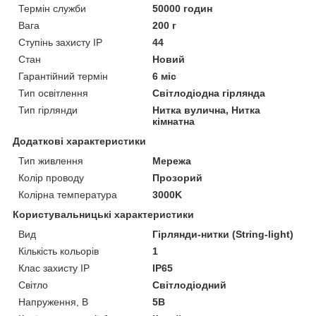
Термін служби
50000 годин
Вага
200 г
Ступінь захисту IP
44
Стан
Новий
Гарантійний термін
6 міс
Тип освітлення
Світлодіодна гірлянда
Тип гірлянди
Нитка вулична, Нитка
кімнатна
Додаткові характеристики
Тип живлення
Мережа
Колір проводу
Прозорий
Колірна температура
3000K
Користувальницькі характеристики
Вид
Гірлянди-нитки (String-light)
Кількість кольорів
1
Клас захисту IP
IP65
Світло
Світлодіодний
Напруження, В
5В