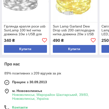
Гірлянда крапля роси usb
Sun Lamp Garland Dew
Світ
SunLamp 100 led нитка
Drop usb 200 світлодіодна
Lamp
довжина 10м з USB для
нитка довжина 20м з USB
LED,
5v, від powerbank, біле
для 5v, від powerbank Sun
світ
340
490
250
₴
₴
світло
Lamp Garland
Купити
Купити
Про нас
89% позитивних з 209 відгуків за рік
Працює з 30.09.2013
м. Нововолинськ
Нововолинськ, Мікрорайон Шахтарський, 39/83,
Нововолинськ, Україна
Контакти