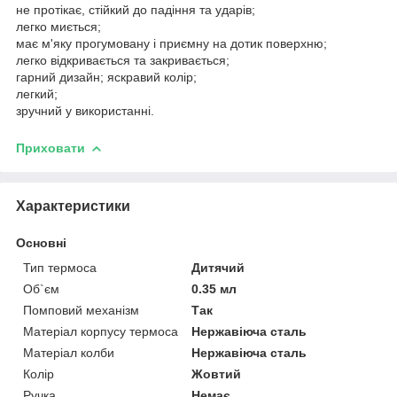
не протікає, стійкий до падіння та ударів;
легко миється;
має м'яку прогумовану і приємну на дотик поверхню;
легко відкривається та закривається;
гарний дизайн; яскравий колір;
легкий;
зручний у використанні.
Приховати
Характеристики
Основні
Тип термоса
Дитячий
Об`єм
0.35 мл
Помповий механізм
Так
Матеріал корпусу термоса
Нержавіюча сталь
Матеріал колби
Нержавіюча сталь
Колір
Жовтий
Ручка
Немає