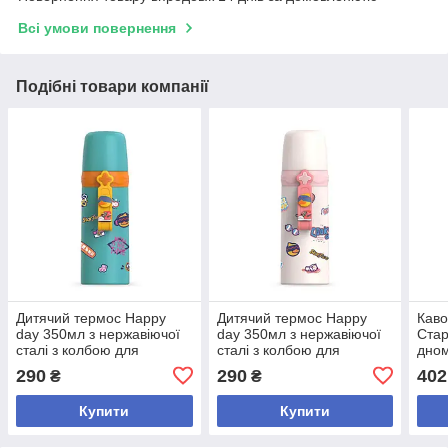
Всі умови повернення
Подібні товари компанії
Дитячий термос Happy
Дитячий термос Happy
Каво
day 350мл з нержавіючої
day 350мл з нержавіючої
Стар
сталі з колбою для
сталі з колбою для
дном
сублімації, green
сублімації, pink
нерж
290
290
402
₴
₴
подв
Купити
Купити