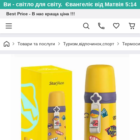
Ви - світло для світу. Євангеліє від Матвія 5:14
Best Price - В нас краща ціна !!!
Товари та послуги
Туризм,відпочинок,спорт
Термоси