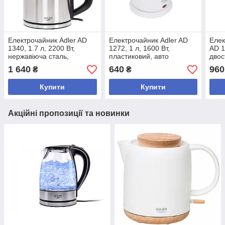
Електрочайник Adler AD
Електрочайник Adler AD
Елек
1340, 1.7 л, 2200 Вт,
1272, 1 л, 1600 Вт,
AD 1
нержавіюча сталь,
пластиковий, авто
двос
дисплей, регулювання
вимкнення, фільтр,
нерж
1 640
640
960
₴
₴
температури, підтримка
індикатор
тепла
Купити
Купити
Акційні пропозиції та новинки