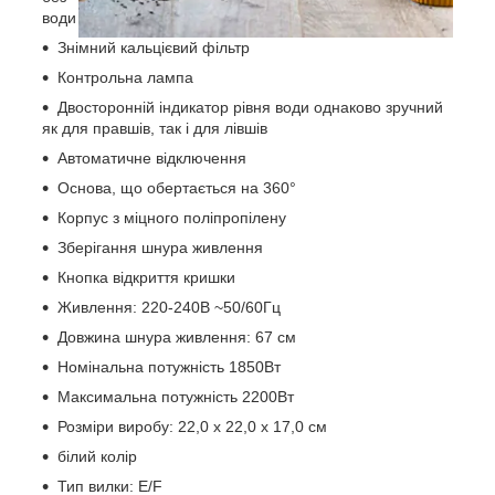
води
Знімний кальцієвий фільтр
Контрольна лампа
Двосторонній індикатор рівня води однаково зручний
як для правшів, так і для лівшів
Автоматичне відключення
Основа, що обертається на 360°
Корпус з міцного поліпропілену
Зберігання шнура живлення
Кнопка відкриття кришки
Живлення: 220-240В ~50/60Гц
Довжина шнура живлення: 67 см
Номінальна потужність 1850Вт
Максимальна потужність 2200Вт
Розміри виробу: 22,0 х 22,0 х 17,0 см
білий колір
Тип вилки: E/F