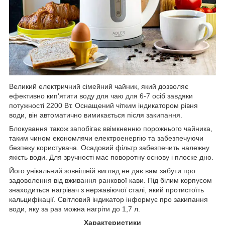
Великий електричний сімейний чайник, який дозволяє
ефективно кип'ятити воду для чаю для 6-7 осіб завдяки
потужності 2200 Вт. Оснащений чітким індикатором рівня
води, він автоматично вимикається після закипання.
Блокування також запобігає ввімкненню порожнього чайника,
таким чином економлячи електроенергію та забезпечуючи
безпеку користувача. Осадовий фільтр забезпечить належну
якість води. Для зручності має поворотну основу і плоске дно.
Його унікальний зовнішній вигляд не дає вам забути про
задоволення від вживання ранкової кави. Під білим корпусом
знаходиться нагрівач з нержавіючої сталі, який протистоїть
кальцифікації. Світловий індикатор інформує про закипання
води, яку за раз можна нагріти до 1,7 л.
Характеристики