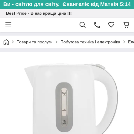
Ви - світло для світу. Євангеліє від Матвія 5:14
Best Price - В нас краща ціна !!!
Товари та послуги
Побутова техніка і електроніка
Ел