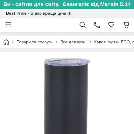
Ви - світло для світу. Євангеліє від Матвія 5:14
Best Price - В нас краща ціна !!!
Товари та послуги
Все для кухні
Кавові гуртки ECO, 