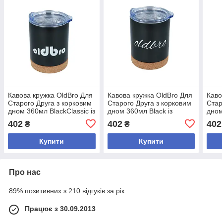
Кавова кружка OldBro Для
Кавова кружка OldBro Для
Каво
Старого Друга з корковим
Старого Друга з корковим
Стар
дном 360мл BlackClassic із
дном 360мл Black із
дном
нержавіючої сталі з
нержавіючої сталі з
нерж
402
402
402
₴
₴
подвійними стінками
подвійними стінками
подв
Купити
Купити
Про нас
89% позитивних з 210 відгуків за рік
Працює з 30.09.2013