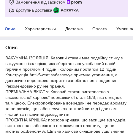
Замовлення під захистом
Доступна доставка
Опис
Характеристики
Доставка
Оплата
Умови п
Опис
ВАКУУМНА ІЗОЛЯЦІЯ: Кавовий стакан має подвійну стінку з
вакуумною ізоляцією, яка зберігає ваш улюблений напій
гарячим протягом 4 годин і холодним протягом 12 годин.
Конструкція Anti-Sweat забезпечує приємне утримання, а
довговічне порошкове покриття запобігає появі подряпин.
Рекомендовано ручне прання.
ПРЕМІАЛЬНА ЯКІСТЬ: Кавовий стакан виготовлено з
високоякісної харчової нержавіючої сталі 18/8, яка є міцною
та міцною. Електрополірована всередині не передає аромату
та не ржавіє, що забезпечує елегантний вигляд і дає вам
чистий та гігієнічний досвід пиття.
ПРОЕКТНА КРИШКА: прозора кришка, що захищає від ударів,
виготовлена з абсолютно нетоксичного пластику, що не
містить бісфенолу А. Щільне харчове силіконове ущільнення