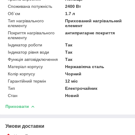
Споживана потужність
2400 Вт
Об`єм
1.7 л
Тип нагрівального
Прихований нагрівальний
елементу
елемент
Покриття нагрівального
антипригарне покриття
елементу
Індикатор роботи
Так
Індикатор рівня води
Так
Функція автовідключення
Так
Матеріал корпусу
Нержавіюча сталь
Колір корпусу
Чорний
Гарантійний термін
12 міс
Тип
Електрочайник
Стан
Новий
Приховати
Умови доставки