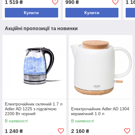
1 519
990
1 1
₴
₴
Купити
Купити
Акційні пропозиції та новинки
Електрочайник скляний 1.7 л
Adler AD 1225 з підсвіткою
Електрочайник Adler AD 1304
2200 Вт чорний
керамічний 1.0 л
В наявності
В наявності
1 240
2 160
₴
₴