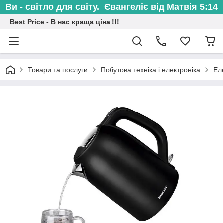
Ви - світло для світу. Євангеліє від Матвія 5:14
Best Price - В нас краща ціна !!!
Товари та послуги
Побутова техніка і електроніка
Ел