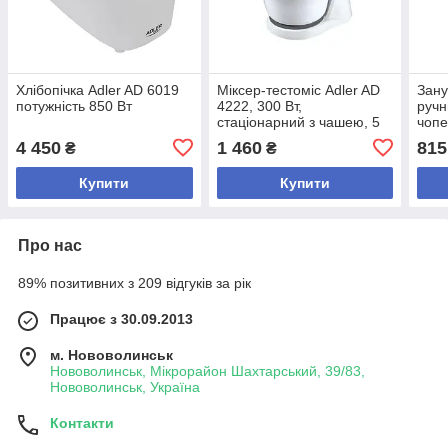
Хлібопічка Adler AD 6019
Міксер-тестоміс Adler AD
Зан
потужність 850 Вт
4222, 300 Вт,
ручн
стаціонарний з чашею, 5
чопе
швидкостей, турборежим,
поту
4 450
1 460
815
₴
₴
обертання чаші, вінчики та
гачки для тіста
Купити
Купити
Про нас
89% позитивних з 209 відгуків за рік
Працює з 30.09.2013
м. Нововолинськ
Нововолинськ, Мікрорайон Шахтарський, 39/83,
Нововолинськ, Україна
Контакти