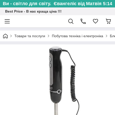
Ви - світло для світу. Євангеліє від Матвія 5:14
Best Price - В нас краща ціна !!!
Товари та послуги
Побутова техніка і електроніка
Бл