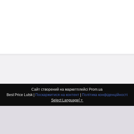
Сайт створений на маркетплейсі
Prom.ua
Best Price Lutsk |
Поскаржитися на контент
|
Політика конфіденційності
Select Language
▼