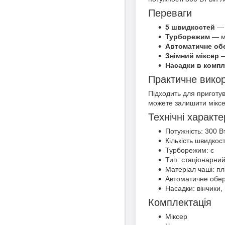
Переваги
5 швидкостей
— 
Турборежим
— ма
Автоматичне об
Знімний міксер
—
Насадки в компл
Практичне вико
Підходить для приготува
можете залишити міксе
Технічні характ
Потужність: 300 В
Кількість швидкост
Турборежим: є
Тип: стаціонарни
Матеріал чаші: пл
Автоматичне обер
Насадки: вінчики, 
Комплектація
Міксер