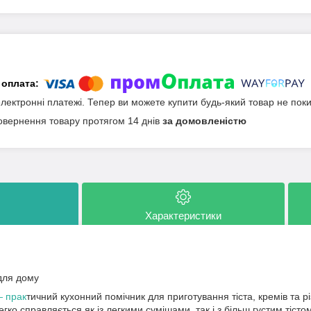
електронні платежі. Тепер ви можете купити будь-який товар не пок
овернення товару протягом 14 днів
за домовленістю
Характеристики
 для дому
 прак
тичний кухонний помічник для приготування тіста, кремів та рі
егко справляється як із легкими сумішами, так і з більш густим тісто