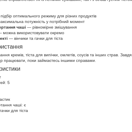
підбір оптимального режиму для різних продуктів
ксимальна потужність у потрібний момент
ертання чаші
— рівномірне змішування
 можна використовувати окремо
екті
— вінчики та гачки для тіста
ристання
ння кремів, тіста для випічки, омлетів, соусів та інших страв. Завдя
р працювати, поки займаєтесь іншими справами.
еристики
т
ей: 5
й
астик
тання чаші: є
гачки для тіста