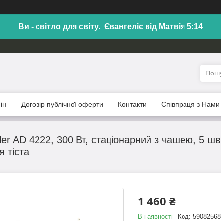
Ви - світло для світу. Євангеліє від Матвія 5:14
ін
Договір публічної оферти
Контакти
Співпраця з Нами
ler AD 4222, 300 Вт, стаціонарний з чашею, 5 ш
я тіста
1 460 ₴
В наявності
Код:
59082568