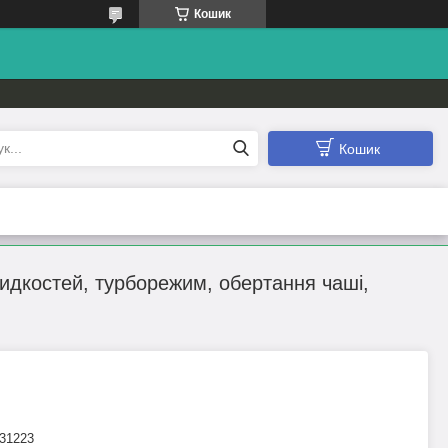
Кошик
Кошик
видкостей, турборежим, обертання чаші,
31223