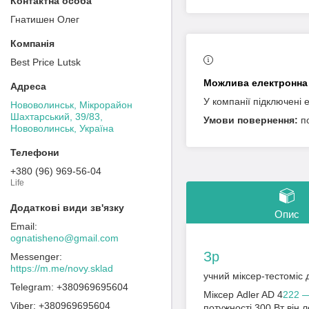
Гнатишен Олег
Best Price Lutsk
У компанії підключені 
Нововолинськ, Мікрорайон
Шахтарський, 39/83,
п
Нововолинськ, Україна
+380 (96) 969-56-04
Life
Опис
ognatisheno@gmail.com
Зр
https://m.me/novy.sklad
учний міксер-тестоміс
+380969695604
Міксер Adler AD 4
222 —
+380969695604
потужності 300 Вт він л