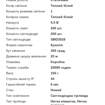
Колір світіння
Теплий білий
Кількість режимів світіння
1
Колірна гамма
Теплий білий
Напруга
4.5 В
Кількість ламп
200 шт.
Кількість світлодіодів
200 шт.
Тип світлодіодів
SMD3528
Форма лампочки
Крапля
Кут свічення
360 град.
Довжина шнура живлення
20 м
Упаковка
Коробка
Термін служби
20000 годин
Вага
150 г
Ступінь захисту IP
44
Гарантійний термін
6 міс
Стан
Новий
Тип освітлення
Світлодіодна гірлянда
Тип гірлянди
Нитка кімнатна, Нитка
вулична