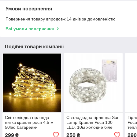
Умови повернення
Повернення товару впродовж 14 днів за домовленістю
Всі умови повернення
Подібні товари компанії
Світлодіодна гірлянда
Світлодіодна гірлянда Sun
Гірл
нитка крапля роси 4.5 м
Lamp Крапля Роси 100
Роси
50led батарейки
LED, 10м холодне біле
тепл
світло, батарейки 3 АА
осві
299
250
290
₴
₴
живл