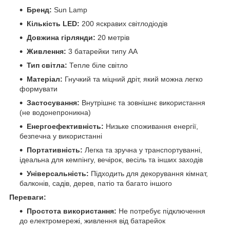
Бренд:
Sun Lamp
Кількість LED:
200 яскравих світлодіодів
Довжина гірлянди:
20 метрів
Живлення:
3 батарейки типу АА
Тип світла:
Тепле біле світло
Матеріал:
Гнучкий та міцний дріт, який можна легко
формувати
Застосування:
Внутрішнє та зовнішнє використання
(не водонепроникна)
Енергоефективність:
Низьке споживання енергії,
безпечна у використанні
Портативність:
Легка та зручна у транспортуванні,
ідеальна для кемпінгу, вечірок, весіль та інших заходів
Універсальність:
Підходить для декорування кімнат,
балконів, садів, дерев, патіо та багато іншого
Переваги:
Простота використання:
Не потребує підключення
до електромережі, живлення від батарейок