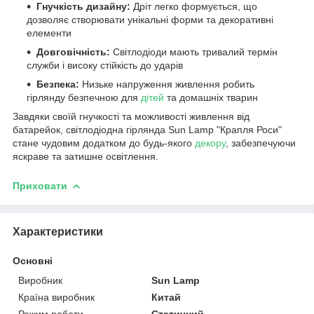
Гнучкість дизайну:
Дріт легко формується, що
дозволяє створювати унікальні форми та декоративні
елементи
Довговічність:
Світлодіоди мають тривалий термін
служби і високу стійкість до ударів
Безпека:
Низьке напруження живлення робить
гірлянду безпечною для
дітей
та домашніх тварин
Завдяки своїй гнучкості та можливості живлення від
батарейок, світлодіодна гірлянда Sun Lamp "Крапля Роси"
стане чудовим додатком до будь-якого
декору
, забезпечуючи
яскраве та затишне освітлення.
Приховати
Характеристики
Основні
Виробник
Sun Lamp
Країна виробник
Китай
Режим роботи
Статичний