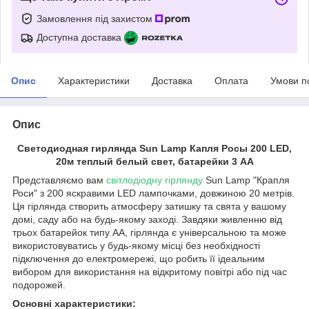
Замовлення під захистом
Доступна доставка
Опис
Характеристики
Доставка
Оплата
Умови п
Опис
Светодиодная гирлянда Sun Lamp Капля Росы 200 LED,
20м теплый белый свет, батарейки 3 АА
Представляємо вам
світлодіодну гірлянду
Sun Lamp "Крапля
Роси" з 200 яскравими LED лампочками, довжиною 20 метрів.
Ця гірлянда створить атмосферу затишку та свята у вашому
домі, саду або на будь-якому заході. Завдяки живленню від
трьох батарейок типу АА, гірлянда є універсальною та може
використовуватись у будь-якому місці без необхідності
підключення до електромережі, що робить її ідеальним
вибором для використання на відкритому повітрі або під час
подорожей.
Основні характеристики: