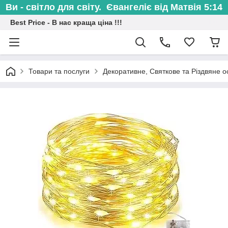
Ви - світло для світу. Євангеліє від Матвія 5:14
Best Price - В нас краща ціна !!!
Товари та послуги
Декоративне, Святкове та Різдвяне о