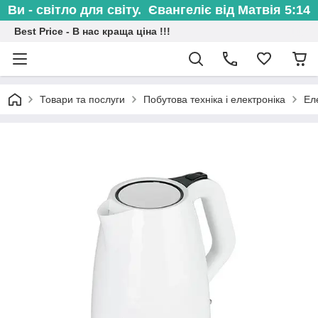
Ви - світло для світу. Євангеліє від Матвія 5:14
Best Price - В нас краща ціна !!!
Товари та послуги
Побутова техніка і електроніка
Ел