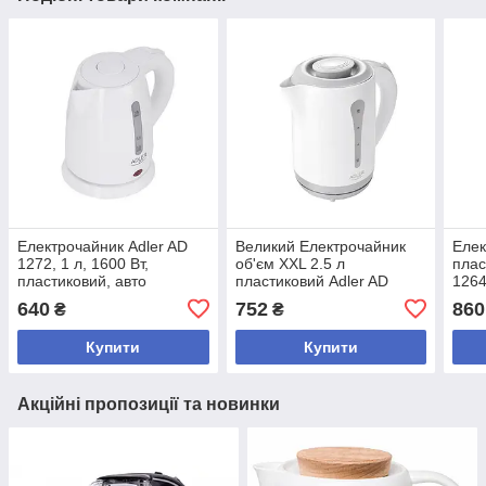
Електрочайник Adler AD
Великий Електрочайник
Елек
1272, 1 л, 1600 Вт,
об'єм XXL 2.5 л
плас
пластиковий, авто
пластиковий Adler AD
1264
вимкнення, фільтр,
1244
640
752
860
₴
₴
індикатор
Купити
Купити
Акційні пропозиції та новинки