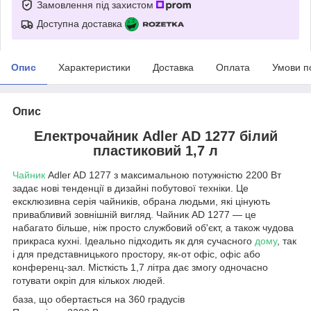
Замовлення під захистом
Доступна доставка
Опис
Характеристики
Доставка
Оплата
Умови п
Опис
Електрочайник Adler AD 1277 білий
пластиковий 1,7 л
Чайник
Adler AD 1277 з максимальною потужністю 2200 Вт
задає нові тенденції в дизайні побутової техніки. Це
ексклюзивна серія чайників, обрана людьми, які цінують
привабливий зовнішній вигляд. Чайник AD 1277 — це
набагато більше, ніж просто службовий об'єкт, а також чудова
прикраса кухні. Ідеально підходить як для сучасного
дому
, так
і для представницького простору, як-от офіс, офіс або
конференц-зал. Місткість 1,7 літра дає змогу одночасно
готувати окріп для кількох людей.
база, що обертається на 360 градусів