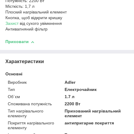
Потужність: 2200 Вт
Місткість: 1,7 л
Плоский нагрівальний елемент
Кнопка, щоб відкрити кришку
Захист
від сухого увімкнення
Антивапняний фільтр
Приховати
Характеристики
Основні
Виробник
Adler
Тип
Електрочайник
Об`єм
1.7 л
Споживана потужність
2200 Вт
Тип нагрівального
Прихований нагрівальний
елементу
елемент
Покриття нагрівального
антипригарне покриття
елементу