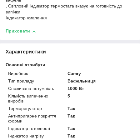
вафель
, Світловий індикатор термостата вказує на готовність до
випічки
Індикатор живлення
Приховати
Характеристики
Основні атрибути
Виробник
Camry
Тип приладу
Вафельниця
Споживана потужність
1000 Вт
Кількість випечених
5
виробів
Терморегулятор
Так
Антипригарне покриття
Так
форми
Індикатор готовності
Так
Індикатор нагріву
Так