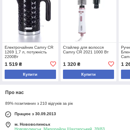
Електрочайник Camry CR
Стайлер для волосся
Ручн
1269 1,7 л, потужність
Camry CR 2021 1000 Вт
Блен
2200Вт
Camr
Пол
1 519
1 320
1 2
₴
₴
Купити
Купити
Про нас
89% позитивних з 210 відгуків за рік
Працює з 30.09.2013
м. Нововолинськ
Нововолинськ, Мікрорайон Шахтарський, 39/83,