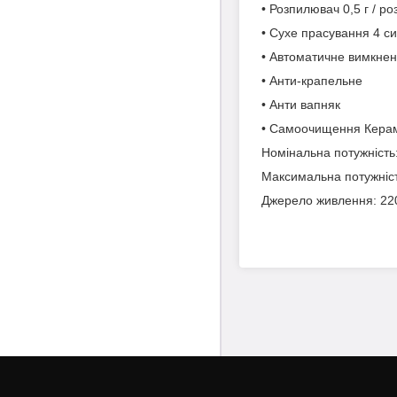
• Розпилювач 0,5 г / ро
• Сухе прасування 4 с
• Автоматичне вимкне
• Анти-крапельне
• Анти вапняк
• Самоочищення Керамі
Номінальна потужність
Максимальна потужніст
Джерело живлення: 220