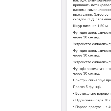
нагляду, анти-краплин
припинить потік крапел
система самоочищення.
прасування. Загострен
складки і т. Д. Керами
Шнур питания 1,50 м
Функция автоматическо
через 30 секунд.
Устройство сигнализир
Функция автоматическо
через 30 секунд.
Устройство сигнализир
Функція автоматичного
через 30 секунд.
Пристрій сигналізує п
Праска 5 функцій:
• Вертикальне парове 
• Підсилювач пара 70 г 
• Парове прасування 40