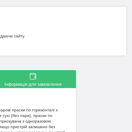
идаючи сайту.
Інформація для замовлення
арові праски по горизонталі з
 сухі (без пари), праски по
обприскувача з одноразовою
 якщо пристрій залишено без