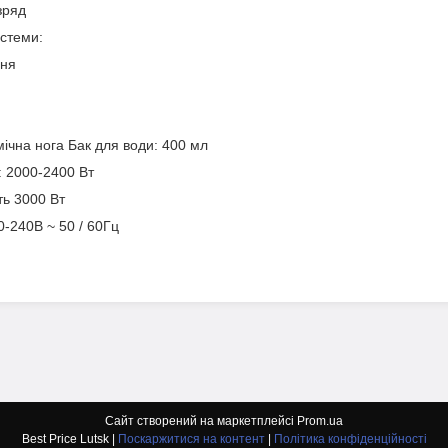
зряд
истеми:
ння
чна нога Бак для води: 400 мл
: 2000-2400 Вт
ь 3000 Вт
-240В ~ 50 / 60Гц
Сайт створений на маркетплейсі
Prom.ua
Best Price Lutsk |
Поскаржитися на контент
|
Політика конфіденційності