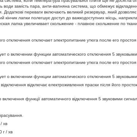
на система, коли температура прасувальної плити ще не досягла о
ь води замість пара, анти-вапняна система, що обмежує відкладення
 Додаткові переваги включають великий резервуар, який дозволяє 
ий кінчик лапки полегшує доступ до важкодоступних місць, наприкла
ческая лапка увеличивает скольжение - плавное скольжение по ткани
го отключения отключает электропитание утюга после его простоя 
ует о включении функции автоматического отключения 5 звуковыми
го отключения отключает электропитание утюга после его простоя 
ует о включении функции автоматического отключения 5 звуковыми
 відключення відключає електроживлення праски після його простою
ро включення функції автоматичного відключення 5 звуковими сигна
прасування.
/ хв
 г / хв