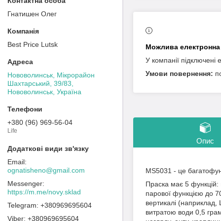
Гнатишен Олег
Best Price Lutsk
У компанії підключені 
п
Нововолинськ, Мікрорайон
Шахтарський, 39/83,
Нововолинськ, Україна
+380 (96) 969-56-04
Life
Опис
ognatisheno@gmail.com
MS5031 - це багатофу
Праска має 5 функцій: 
https://m.me/novy.sklad
парової функцією до 70
вертикалі (наприклад, 
+380969695604
витратою води 0,5 гра
+380969695604