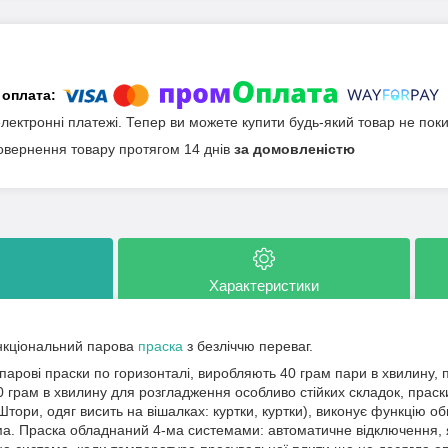
електронні платежі. Тепер ви можете купити будь-який товар не пок
овернення товару протягом 14 днів
за домовленістю
Характеристики
нкціональний парова
праска
з безліччю переваг.
парові праски по горизонталі, виробляють 40 грам пари в хвилину, п
 грам в хвилину для розгладження особливо стійких складок, праски
Штори, одяг висить на вішалках: куртки, куртки), виконує функцію 
ма. Праска обладнаний 4-ма системами: автоматичне відключення,