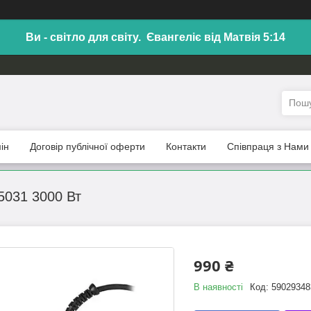
Ви - світло для світу. Євангеліє від Матвія 5:14
ін
Договір публічної оферти
Контакти
Співпраця з Нами
5031 3000 Вт
990 ₴
В наявності
Код:
59029348