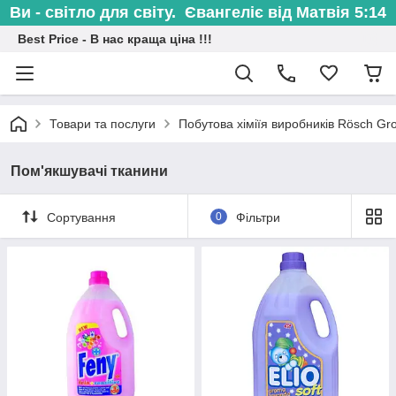
Ви - світло для світу. Євангеліє від Матвія 5:14
Best Price - В нас краща ціна !!!
Товари та послуги
Побутова хіміїя виробників Rösch Gr
Пом'якшувачі тканини
Сортування
0
Фільтри