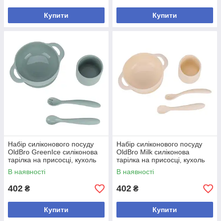
Купити
Купити
Набір силіконового посуду
Набір силіконового посуду
OldBro GreenIce силіконова
OldBro Milk силіконова
тарілка на присосці, кухоль
тарілка на присосці, кухоль
та прилади, 4 предмети
та прилади, 4 предмети
В наявності
В наявності
402
402
₴
₴
Купити
Купити