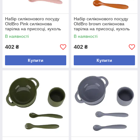
Набір силіконового посуду
Набір силіконового посуду
OldBro Pink силіконова
OldBro brown силіконова
тарілка на присосці, кухоль
тарілка на присосці, кухоль
та прилади, 4 предмети
та прилади, 4 предмети
В наявності
В наявності
402
402
₴
₴
Купити
Купити