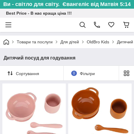
Ви - світло для світу. Євангеліє від Матвія 5:14
Best Price - В нас краща ціна !!!
Товари та послуги
Для дітей
OldBro Kids
Дитячий
Дитячий посуд для годування
Сортування
0
Фільтри