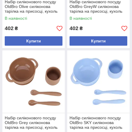
Набір силіконового посуду
Набір силіконового посуду
OldBro Olive силіконова
OldBro GreyW силіконова
тарілка на присосці, кухоль
тарілка на присосці, кухоль
та прилади, 4 предмети
та прилади, 4 предмети
В наявності
В наявності
402
402
₴
₴
Купити
Купити
Набір силіконового посуду
Набір силіконового посуду
OldBro Grey силіконова
OldBro SKY силіконова
тарілка на присосці, кухоль
тарілка на присосці, кухоль