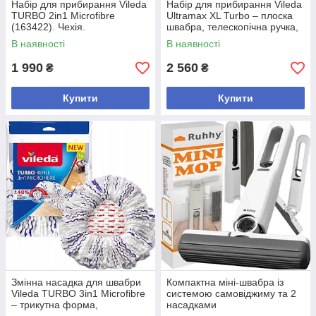
Набір для прибирання Vileda
Набір для прибирання Vileda
TURBO 2in1 Microfibre
Ultramax XL Turbo – плоска
(163422). Чехія.
швабра, телескопічна ручка,
система зливу у відрі 163427
В наявності
В наявності
1 990
2 560
₴
₴
Купити
Купити
Змінна насадка для швабри
Компактна міні-швабра із
Vileda TURBO 3in1 Microfibre
системою самовіджиму та 2
– трикутна форма,
насадками