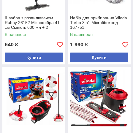
Швабра з розпилювачем
Набір для прибирання Vileda
Ruhhy 26152 Мікрофібра 41
Turbo 3in1 Microfibre код -
см Ємність 600 мл + 2
167751.
серветки Сіро-біла
В наявності
В наявності
640
1 990
₴
₴
Купити
Купити