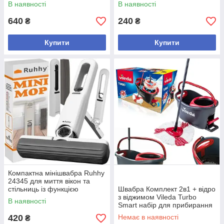
мікрофібра, машинне прання
В наявності
В наявності
640
240
₴
₴
Купити
Купити
Компактна мінішвабра Ruhhy
24345 для миття вікон та
стільниць із функцією
Швабра Комплект 2в1 + відро
самовіджиму та 2 змінними
з віджимом Vileda Turbo
В наявності
насадками біла
Smart набір для прибирання
420
Немає в наявності
₴