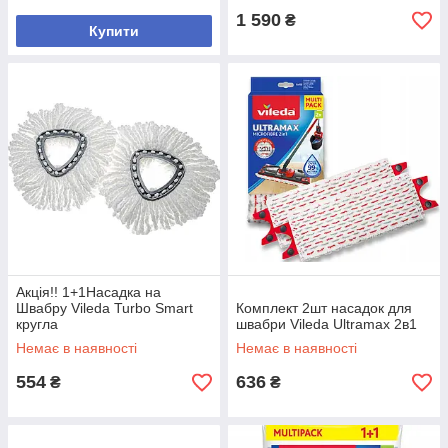
1 590
₴
Купити
Акція!! 1+1Насадка на
Швабру Vileda Turbo Smart
Комплект 2шт насадок для
кругла
швабри Vileda Ultramax 2в1
Немає в наявності
Немає в наявності
554
636
₴
₴