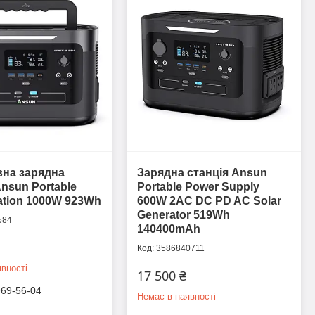
на зарядна
Зарядна станція Ansun
Ansun Portable
Portable Power Supply
ation 1000W 923Wh
600W 2AC DC PD AC Solar
Generator 519Wh
584
140400mAh
3586840711
вності
17 500 ₴
969-56-04
Немає в наявності