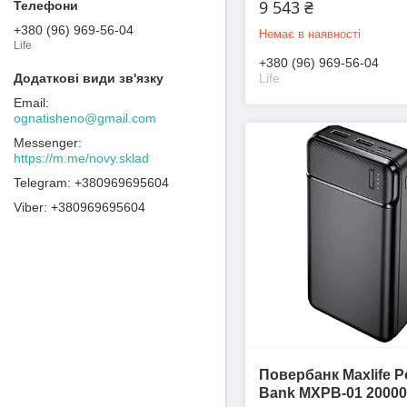
9 543 ₴
+380 (96) 969-56-04
Немає в наявності
Life
+380 (96) 969-56-04
Life
ognatisheno@gmail.com
https://m.me/novy.sklad
+380969695604
+380969695604
Повербанк Maxlife P
Bank MXPB-01 2000