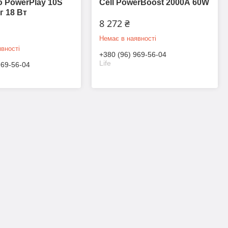
 PowerPlay 10S
Cell PowerBoost 2000А 60W
г 18 Вт
8 272 ₴
Немає в наявності
вності
+380 (96) 969-56-04
Life
969-56-04