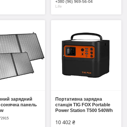
+380 (96) 969-56-04
Life
вний зарядний
Портативна зарядна
 сонячна панель
станція TIG FOX Portable
0w
Power Station T500 540Wh
72915
10 402 ₴