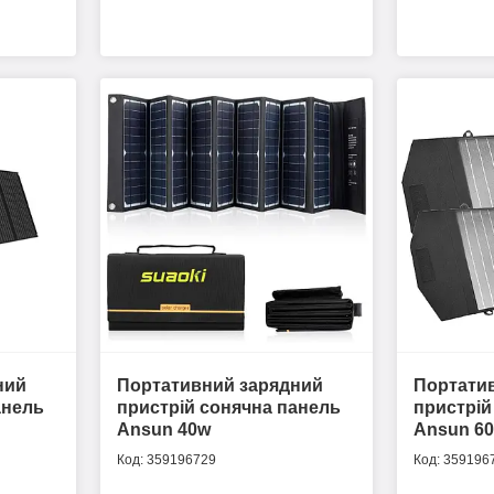
ний
Портативний зарядний
Портати
анель
пристрій сонячна панель
пристрій
Ansun 40w
Ansun 6
359196729
359196