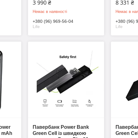
3 990 ₴
8 331 ₴
Немає в наявності
Немає в ная
+380 (96) 969-56-04
+380 (96) 
Life
Life
ower
Павербанк Power Bank
Павербан
0 mAh
Green Cell із швидкою
Green Ce