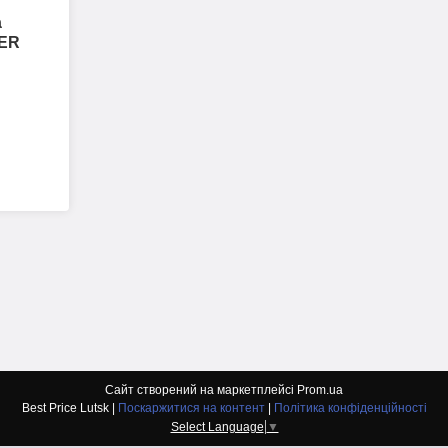
а
VER
Сайт створений на маркетплейсі
Prom.ua
Best Price Lutsk |
Поскаржитися на контент
|
Політика конфіденційності
Select Language
▼