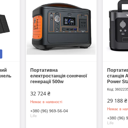
ний
Портативна
Портатив
анель
електростанція сонячної
станція 
генерації 500w
Power St
360223
32 724 ₴
29 188 ₴
Немає в наявності
Немає в ная
+380 (96) 969-56-04
Life
+380 (96) 
Life