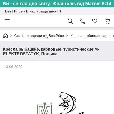
Ви - світло для світу. Євангеліє від Матвія 5:14
Best Price - В нас краща ціна !!!
Статті та поради від BestPrice
Кресла рыбацкие, карпо
Кресла рыбацкие, карповые, туристические M-
ELEKTROSTATYK, Польша
13.06.2020